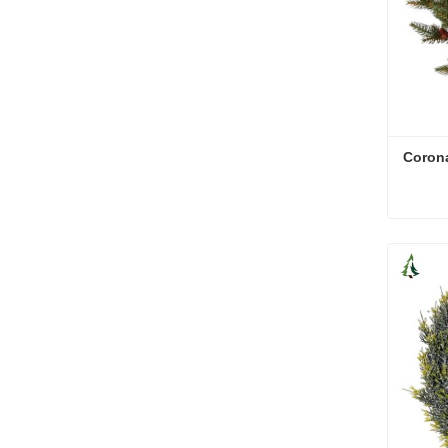
Coron
Coron
Conta