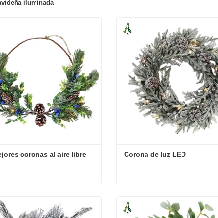
avideña iluminada
jores coronas al aire libre
Corona de luz LED
jores coronas al aire libre
Corona de luz LED
cta ahora
Contacta ahora