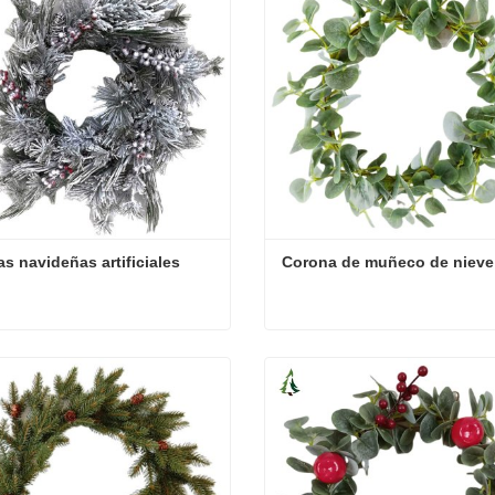
s navideñas artificiales
Corona de muñeco de nieve
s navideñas artificiales
Corona de muñeco de niev
cta ahora
Contacta ahora