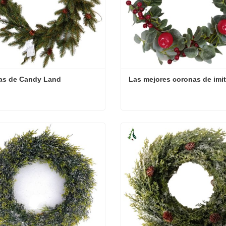
as de Candy Land
Las mejores coronas de imi
as de Candy Land
Las mejores coronas de imi
cta ahora
Contacta ahora