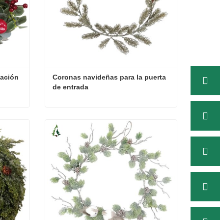
tación
Coronas navideñas para la puerta 
de entrada
tación
Coronas navideñas para la puerta de entrada
Contacta ahora