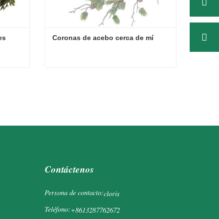
es
Coronas de acebo cerca de mí
ces
Coronas de acebo cerca de mí
Contacta ahora
Contáctenos
Persona de contacto:
cloris
Teléfono:
+8613287762672