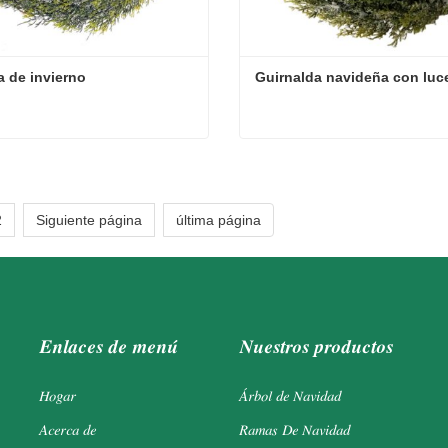
 de invierno
Guirnalda navideña con luc
 de invierno
Guirnalda navideña con lu
cta ahora
Contacta ahora
2
Siguiente página
última página
Enlaces de menú
Nuestros productos
Hogar
Árbol de Navidad
Acerca de
Ramas De Navidad