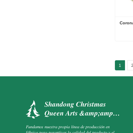
Corona
Corona
Conta
1
Shandong Christmas
Queen Arts &amp;amp;
Crafts Co., Ltd.
Fundamos nuestra propia línea de producción en
fábrica para garantizar la calidad del producto y el