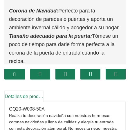
Corona de Navidad:
Perfecto para la
decoración de paredes o puertas y aporta un
ambiente invernal cálido y acogedor a su hogar.
Tamaño adecuado para la puerta:
Tómese un
poco de tiempo para darle forma perfecta a la
corona de la puerta de entrada cuando la
reciba.
Ocasiones extensas:
Nuestra corona floral
navideña se puede usar tanto en interiores
como en exteriores. Cuélguela en el borde de la
puerta, la ventana, el porche, la repisa de la
Detalles de producto
chimenea, la cocina, la entrada, la escalera,
CQ20-W008-50A
sobre el armario, la puerta o en exteriores como
Realza tu decoración navideña con nuestras hermosas
patios, jardines o terrazas, bajo techo para
coronas navideñas y llena de calidez y alegría tu entrada
evitar daños por la lluvia o la decoloración. O
con esta decoración atemporal. No necesita riego, nuestra