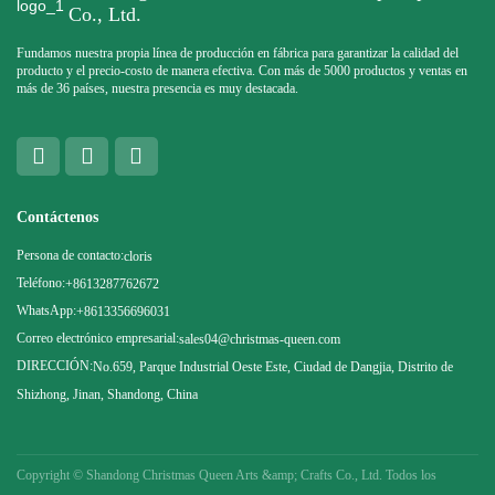
Co., Ltd.
Fundamos nuestra propia línea de producción en fábrica para garantizar la calidad del
producto y el precio-costo de manera efectiva. Con más de 5000 productos y ventas en
más de 36 países, nuestra presencia es muy destacada.
Contáctenos
Persona de contacto:
cloris
Teléfono:
+8613287762672
WhatsApp:
+8613356696031
Correo electrónico empresarial:
sales04@christmas-queen.com
DIRECCIÓN:
No.659, Parque Industrial Oeste Este, Ciudad de Dangjia, Distrito de
Shizhong, Jinan, Shandong, China
Copyright ©
Shandong Christmas Queen Arts &amp; Crafts Co., Ltd. Todos los