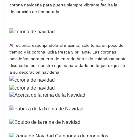
corona navideña para puerta siempre vibrante facilita la
simplemente como decoración de mesa para
decoración de temporada.
celebrar el invierno y las festividades.
Al recibirla, esponjándola al máximo, solo toma un poco de
tiempo y la corona lucirá fresca y brillante. Las coronas
navideñas para puerta de entrada han sido cuidadosamente
diseñadas por nuestro equipo para darle un toque exquisito
a su decoración navideña.