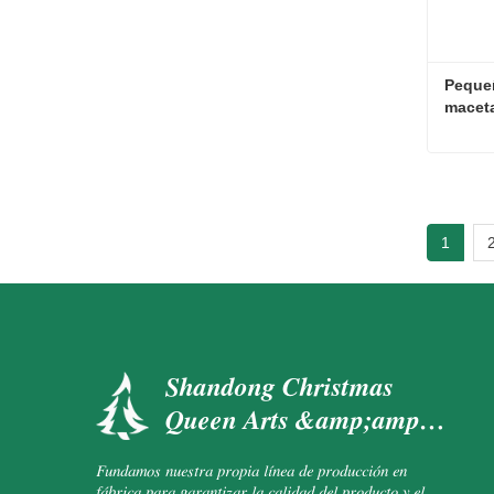
Pequeñ
macet
Conta
1
Shandong Christmas
Queen Arts &amp;amp;
Crafts Co., Ltd.
Fundamos nuestra propia línea de producción en
fábrica para garantizar la calidad del producto y el