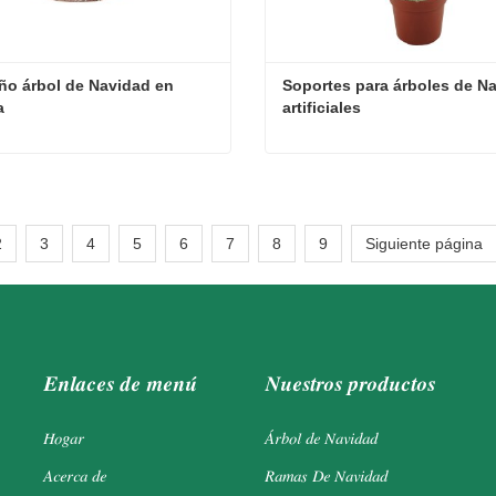
o árbol de Navidad en 
Soportes para árboles de Na
a
artificiales
Pequeño árbol de Navidad en maceta
cta ahora
Contacta ahora
2
3
4
5
6
7
8
9
Siguiente página
Enlaces de menú
Nuestros productos
Hogar
Árbol de Navidad
Acerca de
Ramas De Navidad