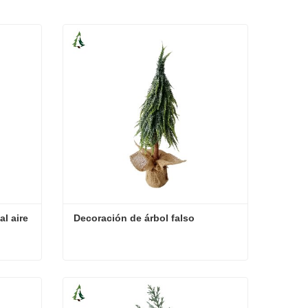
l aire 
Decoración de árbol falso
Árbol de Navidad en espiral al aire libre
Decoración de árbol falso
Contacta ahora