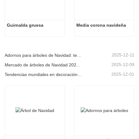
Guirnalda gruesa
Media corona navideña
2025-12-11
Adornos para árboles de Navidad: tendencias del mercado, información sobre la cadena de suministro y guía de adquisiciones 2025
2025-12-09
Mercado de árboles de Navidad 2025: Tendencias, tecnologías y guía de compras para compradores B2B
2025-12-01
Tendencias mundiales en decoración navideña y por qué Christmas Queen sigue liderando el mercado