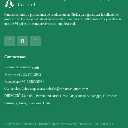
Co., Ltd.
Fundamos nuestra propia línea de producción en fábrica para garantizar la calidad del
producto y el precio-costo de manera efectiva. Con más de 5000 productos y ventas en
más de 36 países, nuestra presencia es muy destacada.
Contáctenos
Persona de contacto:
cloris
Teléfono:
+8613287762672
WhatsApp:
+8613356696031
Correo electrónico empresarial:
sales04@christmas-queen.com
DIRECCIÓN:
No.659, Parque Industrial Oeste Este, Ciudad de Dangjia, Distrito de
Shizhong, Jinan, Shandong, China
Copyright ©
Shandong Christmas Queen Arts &amp; Crafts Co., Ltd. Todos los