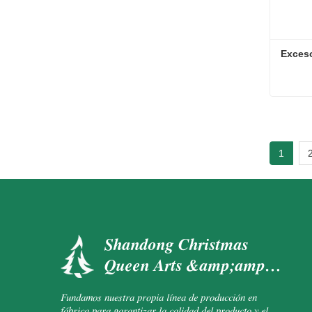
Exceso
Exceso
Conta
1
Shandong Christmas
Queen Arts &amp;amp;
Crafts Co., Ltd.
Fundamos nuestra propia línea de producción en
fábrica para garantizar la calidad del producto y el