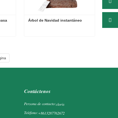
casa
Árbol de Navidad instantáneo
 casa
Árbol de Navidad instantáneo
Contacta ahora
gina
Contáctenos
Persona de contacto:
cloris
Teléfono:
+8613287762672