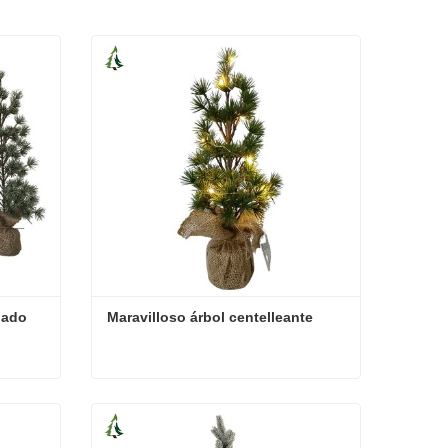
gado
Maravilloso árbol centelleante
lgado
Maravilloso árbol centelleante
Contacta ahora