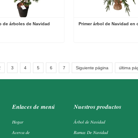
 de árboles de Navidad
Primer árbol de Navidad en 
 de árboles de Navidad
Primer árbol de Navidad en
cta ahora
Contacta ahora
2
3
4
5
6
7
Siguiente página
última pá
Enlaces de menú
Nuestros productos
Hogar
Árbol de Navidad
Acerca de
Ramas De Navidad