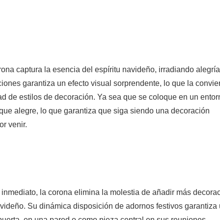
na captura la esencia del espíritu navideño, irradiando alegría
nes garantiza un efecto visual sorprendente, lo que la convie
d de estilos de decoración. Ya sea que se coloque en un entor
oque alegre, lo que garantiza que siga siendo una decoración
r venir.
inmediato, la corona elimina la molestia de añadir más decorac
avideño. Su dinámica disposición de adornos festivos garantiza
puerta, en una pared o como pieza central en sus reuniones