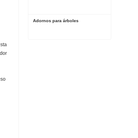
Adornos para árboles
Esta
Adornos para árboles
edor
Contacta ahora
uso