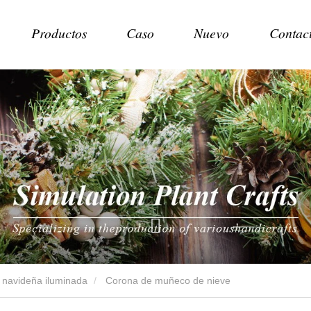
Productos
Caso
Nuevo
Contac
 navideña iluminada
Corona de muñeco de nieve