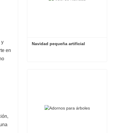
 y
Navidad pequeña artificial
rte en
no
Navidad pequeña artificial
Contacta ahora
ión,
 una