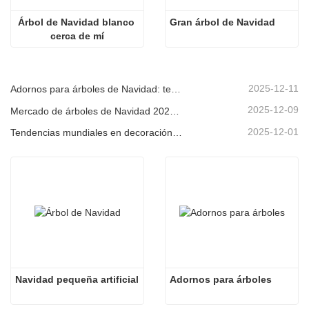
Árbol de Navidad blanco 
Gran árbol de Navidad
cerca de mí
2025-12-11
Adornos para árboles de Navidad: tendencias del mercado, información sobre la cadena de suministro y guía de adquisiciones 2025
2025-12-09
Mercado de árboles de Navidad 2025: Tendencias, tecnologías y guía de compras para compradores B2B
2025-12-01
Tendencias mundiales en decoración navideña y por qué Christmas Queen sigue liderando el mercado
Navidad pequeña artificial
Adornos para árboles