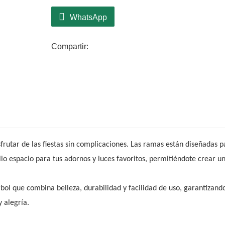
estilos de decoración, convirtiéndolo en una op
WhatsApp
Compartir:
sfrutar de las fiestas sin complicaciones. Las ramas están diseñadas p
o espacio para tus adornos y luces favoritos, permitiéndote crear u
ol que combina belleza, durabilidad y facilidad de uso, garantizand
y alegría.