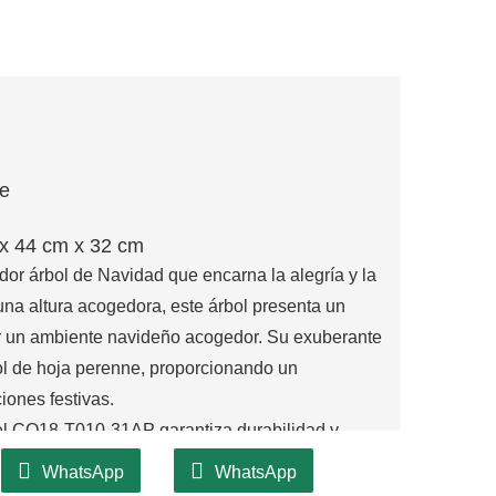
je
x 44 cm x 32 cm
r árbol de Navidad que encarna la alegría y la
na altura acogedora, este árbol presenta un
ear un ambiente navideño acogedor. Su exuberante
bol de hoja perenne, proporcionando un
iones festivas.
 el CQ18-T010-31AP garantiza durabilidad y
 confiable para su decoración navideña. Su
WhatsApp
WhatsApp
ermiten complementar una amplia variedad de