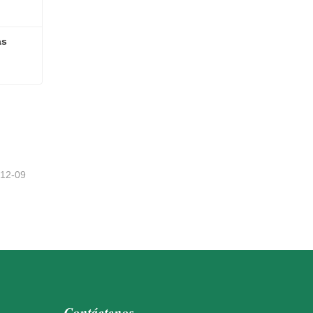
as
as
-12-09