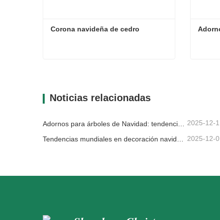
Corona navideña de cedro
Adorn
Corona navideña de cedro
Adorn
Contacta ahora
Con
Noticias relacionadas
2025-12-1
Adornos para árboles de Navidad: tendencias del mercado, información sobre la cadena de suministro y guía de adquisiciones 2025
2025-12-0
Tendencias mundiales en decoración navideña y por qué Christmas Queen sigue liderando el mercado