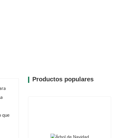
ción versátil para cualquier estilo de diseño.
Productos populares
ara
na
o que