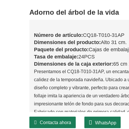
Adorno del árbol de la vida
Número de artículo:
CQ18-T010-31AP
Dimensiones del producto:
Alto 31 cm.
Paquete del producto:
Cajas de embala
Tasa de embalaje:
24PCS
Dimensiones de la caja exterior:
65 cm 
Presentamos el CQ18-T010-31AP, un encantado
calidez de la temporada navideña. Ubicado a u
diseño completo y vibrante, perfecto para cr
follaje imita la apariencia de un verdadero ár
impresionante telón de fondo para sus decorac
Fabricado con materiales de primera calidad,
longevidad, lo que lo convierte en una opción
Contacta ahora
WhatsApp
intenso color verde y su aspecto natural le p