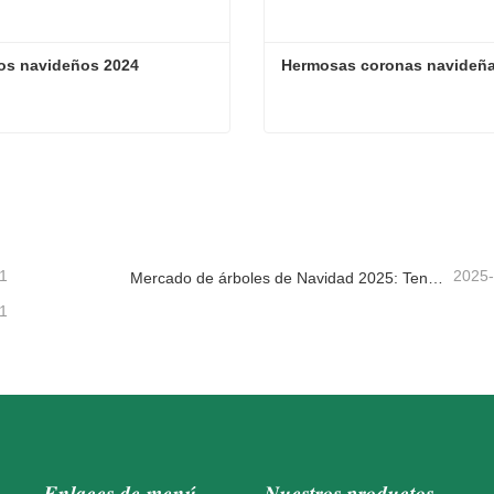
os navideños 2024
Hermosas coronas navideñ
os navideños 2024
Hermosas coronas navideñ
tacta ahora
Contacta ahora
1
2025
Mercado de árboles de Navidad 2025: Tendencias, tecnologías y guía de compras para compradores B2B
1