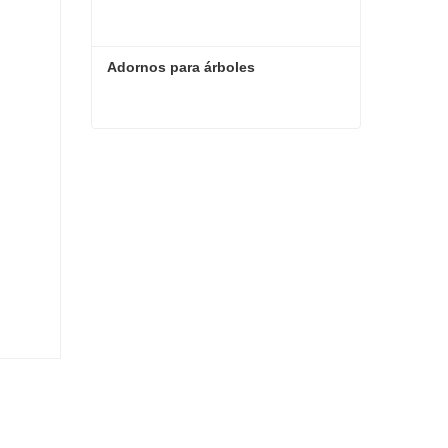
Adornos para árboles
Adornos para árboles
Contacta ahora