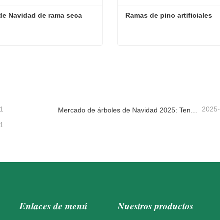
de Navidad de rama seca
Ramas de pino artificiales
de Navidad de rama seca
Ramas de pino artificiales
tacta ahora
Contacta ahora
1
2025
Mercado de árboles de Navidad 2025: Tendencias, tecnologías y guía de compras para compradores B2B
1
Enlaces de menú
Nuestros productos