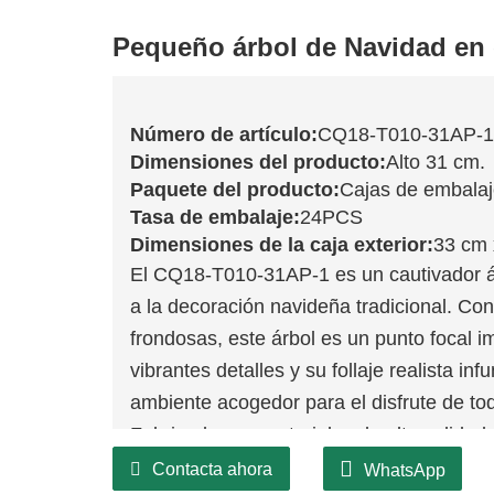
Pequeño árbol de Navidad en
Número de artículo:
CQ18-T010-31AP-1
Dimensiones del producto:
Alto 31 cm.
Paquete del producto:
Cajas de embala
Tasa de embalaje:
24PCS
Dimensiones de la caja exterior:
33 cm 
El CQ18-T010-31AP-1 es un cautivador á
a la decoración navideña tradicional. Co
frondosas, este árbol es un punto focal i
vibrantes detalles y su follaje realista in
ambiente acogedor para el disfrute de to
Fabricado con materiales de alta calida
durar, convirtiéndose en un preciado rec
Contacta ahora
WhatsApp