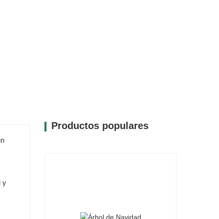
e integrarse a la perfección con diversos
 en una opción fantástica para cualquier
Productos populares
un
 y