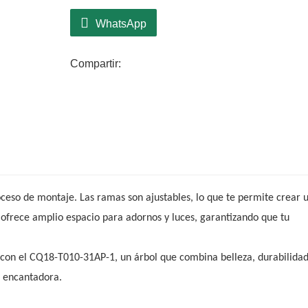
muchos años. Su diseño versátil le permit
estilos de decoración, lo que lo convierte
WhatsApp
hogar.
Compartir:
roceso de montaje. Las ramas son ajustables, lo que te permite crear 
ol ofrece amplio espacio para adornos y luces, garantizando que tu
as con el CQ18-T010-31AP-1, un árbol que combina belleza, durabilidad
n encantadora.