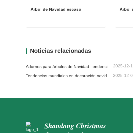
Árbol de Navidad escaso
Árbol 
Árbol de Navidad escaso
Árbol 
Contacta ahora
Con
Noticias relacionadas
2025-12-1
Adornos para árboles de Navidad: tendencias del mercado, información sobre la cadena de suministro y guía de adquisiciones 2025
2025-12-0
Tendencias mundiales en decoración navideña y por qué Christmas Queen sigue liderando el mercado
Shandong Christmas