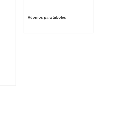
Adornos para árboles
Adornos para árboles
Contacta ahora