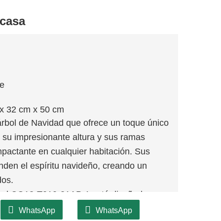
 casa
je
x 32 cm x 50 cm
rbol de Navidad que ofrece un toque único
n su impresionante altura y sus ramas
mpactante en cualquier habitación. Sus
funden el espíritu navideño, creando un
dos.
d, el CQ18-T010-31AP-1 está diseñado para
uerdo de sus tradiciones navideñas durante
WhatsApp
WhatsApp