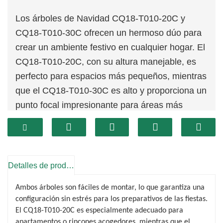
Los árboles de Navidad CQ18-T010-20C y
CQ18-T010-30C ofrecen un hermoso dúo para
crear un ambiente festivo en cualquier hogar. El
CQ18-T010-20C, con su altura manejable, es
perfecto para espacios más pequeños, mientras
que el CQ18-T010-30C es alto y proporciona un
punto focal impresionante para áreas más
grandes. Ambos árboles exhiben ramas de un
verde vibrante que replican la apariencia
exuberante de los árboles de hoja perenne
reales, invitando al espíritu de las fiestas a su
Detalles de producto
hogar.
Ambos árboles son fáciles de montar, lo que garantiza una
Diseñados para brindar versatilidad, ambos
configuración sin estrés para los preparativos de las fiestas.
árboles son lienzos perfectos para sus
El CQ18-T010-20C es especialmente adecuado para
decoraciones navideñas. El CQ18-T010-20C
apartamentos o rincones acogedores, mientras que el