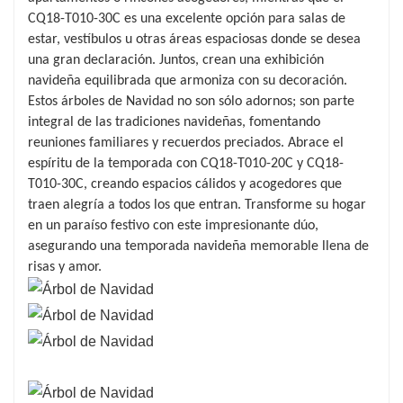
CQ18-T010-30C es una excelente opción para salas de
proporciona una solución ideal para quienes
estar, vestíbulos u otras áreas espaciosas donde se desea
buscan crear una acogedora exhibición
una gran declaración. Juntos, crean una exhibición
navideña, mientras que el CQ18-T010-30C
navideña equilibrada que armoniza con su decoración.
permite una ornamentación más extensa,
Estos árboles de Navidad no son sólo adornos; son parte
integral de las tradiciones navideñas, fomentando
acomodando decoraciones más pesadas y
reuniones familiares y recuerdos preciados. Abrace el
estilos diversos. Ya sea que prefiera un estilo
espíritu de la temporada con CQ18-T010-20C y CQ18-
tradicional adornado con luces parpadeantes o
T010-30C, creando espacios cálidos y acogedores que
un estilo contemporáneo con colores llamativos,
traen alegría a todos los que entran. Transforme su hogar
en un paraíso festivo con este impresionante dúo,
estos árboles pueden adaptarse fácilmente a su
asegurando una temporada navideña memorable llena de
visión.
risas y amor.