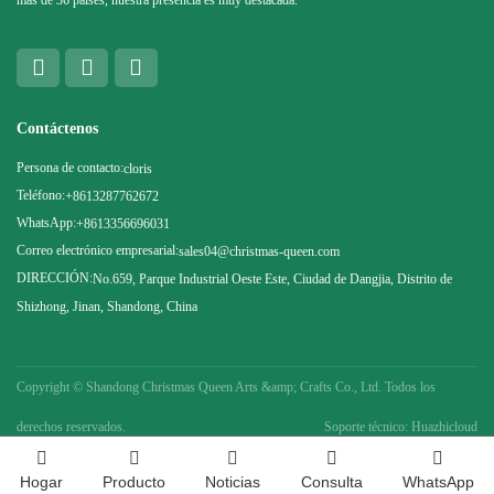
más de 36 países, nuestra presencia es muy destacada.
Contáctenos
Persona de contacto:
cloris
Teléfono:
+8613287762672
WhatsApp:
+8613356696031
Correo electrónico empresarial:
sales04@christmas-queen.com
DIRECCIÓN:
No.659, Parque Industrial Oeste Este, Ciudad de Dangjia, Distrito de
Shizhong, Jinan, Shandong, China
Copyright ©
Shandong Christmas Queen Arts &amp; Crafts Co., Ltd. Todos los
derechos reservados.
Soporte técnico: Huazhicloud
Hogar
Producto
Noticias
Consulta
WhatsApp