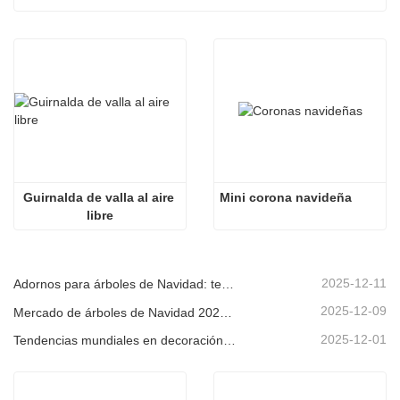
Guirnalda de valla al aire 
Mini corona navideña
libre
2025-12-11
Adornos para árboles de Navidad: tendencias del mercado, información sobre la cadena de suministro y guía de adquisiciones 2025
2025-12-09
Mercado de árboles de Navidad 2025: Tendencias, tecnologías y guía de compras para compradores B2B
2025-12-01
Tendencias mundiales en decoración navideña y por qué Christmas Queen sigue liderando el mercado