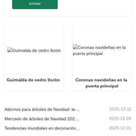
enviar
Guirnalda de cedro llorón
Coronas navideñas en la 
puerta principal
2025-12-11
Adornos para árboles de Navidad: tendencias del mercado, información sobre la cadena de suministro y guía de adquisiciones 2025
2025-12-09
Mercado de árboles de Navidad 2025: Tendencias, tecnologías y guía de compras para compradores B2B
2025-12-01
Tendencias mundiales en decoración navideña y por qué Christmas Queen sigue liderando el mercado