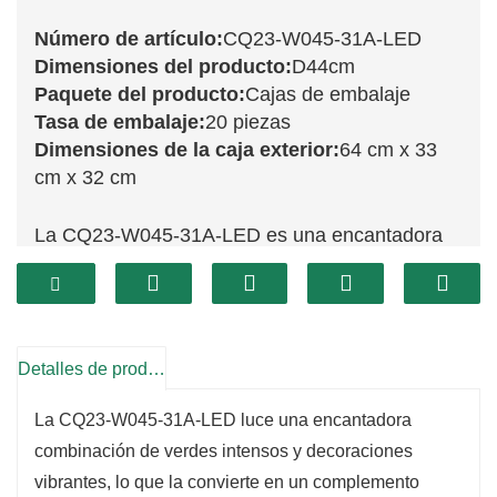
Número de artículo:
CQ23-W045-31A-LED
Dimensiones del producto:
D44cm
Paquete del producto:
Cajas de embalaje
Tasa de embalaje:
20 piezas
Dimensiones de la caja exterior:
64 cm x 33
cm x 32 cm
La CQ23-W045-31A-LED es una encantadora
corona de 31 cm que combina el encanto
tradicional con una iluminación moderna. Con
una exuberante vegetación y una decoración
bellamente dispuesta, esta corona se ve
Detalles de producto
realzada por luces LED integradas que crean
La CQ23-W045-31A-LED luce una encantadora
una luz cálida y acogedora. Su tamaño
combinación de verdes intensos y decoraciones
compacto la hace perfecta para espacios
vibrantes, lo que la convierte en un complemento
pequeños, añadiendo un toque festivo a mesas,