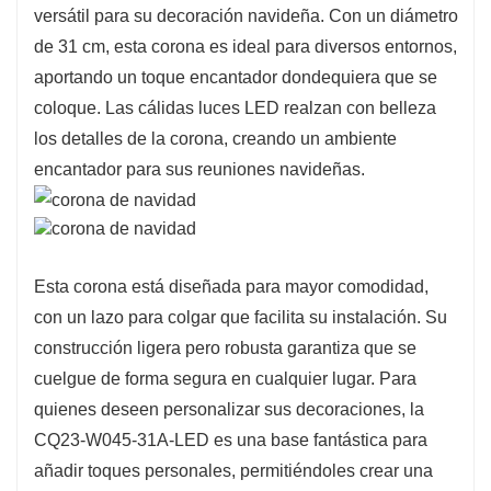
versátil para su decoración navideña. Con un diámetro
ventanas o como pieza decorativa en puertas.
de 31 cm, esta corona es ideal para diversos entornos,
Diseñada pensando en la durabilidad, esta
aportando un toque encantador dondequiera que se
corona está elaborada con materiales de alta
coloque. Las cálidas luces LED realzan con belleza
calidad, lo que garantiza que su belleza perdure
los detalles de la corona, creando un ambiente
durante toda la temporada navideña. Su
encantador para sus reuniones navideñas.
fabricación ecológica promueve la decoración
sostenible, permitiéndote disfrutar del espíritu
navideño y cuidar el medio ambiente.
Esta corona está diseñada para mayor comodidad,
con un lazo para colgar que facilita su instalación. Su
construcción ligera pero robusta garantiza que se
cuelgue de forma segura en cualquier lugar. Para
quienes deseen personalizar sus decoraciones, la
CQ23-W045-31A-LED es una base fantástica para
añadir toques personales, permitiéndoles crear una