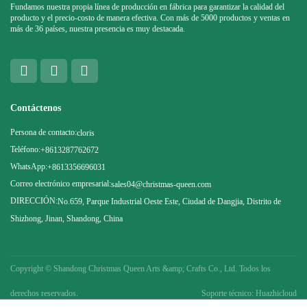
Fundamos nuestra propia línea de producción en fábrica para garantizar la calidad del
producto y el precio-costo de manera efectiva. Con más de 5000 productos y ventas en
más de 36 países, nuestra presencia es muy destacada.
Contáctenos
Persona de contacto:
cloris
Teléfono:
+8613287762672
WhatsApp:
+8613356696031
Correo electrónico empresarial:
sales04@christmas-queen.com
DIRECCIÓN:
No.659, Parque Industrial Oeste Este, Ciudad de Dangjia, Distrito de
Shizhong, Jinan, Shandong, China
Copyright ©
Shandong Christmas Queen Arts &amp; Crafts Co., Ltd. Todos los
derechos reservados.
Soporte técnico: Huazhicloud