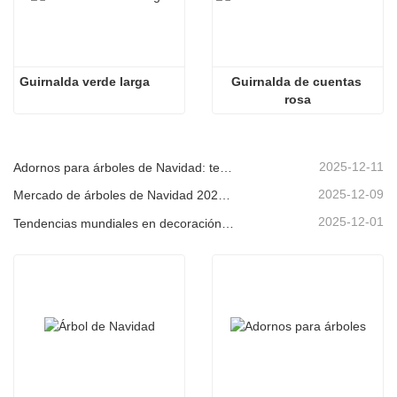
Guirnalda verde larga
Guirnalda de cuentas 
rosa
2025-12-11
Adornos para árboles de Navidad: tendencias del mercado, información sobre la cadena de suministro y guía de adquisiciones 2025
2025-12-09
Mercado de árboles de Navidad 2025: Tendencias, tecnologías y guía de compras para compradores B2B
2025-12-01
Tendencias mundiales en decoración navideña y por qué Christmas Queen sigue liderando el mercado