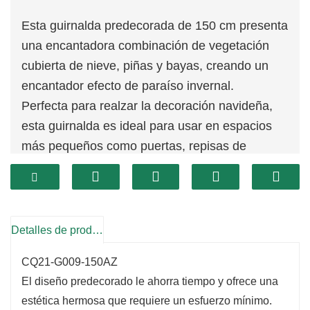
Esta guirnalda predecorada de 150 cm presenta
una encantadora combinación de vegetación
cubierta de nieve, piñas y bayas, creando un
encantador efecto de paraíso invernal.
Perfecta para realzar la decoración navideña,
esta guirnalda es ideal para usar en espacios
más pequeños como puertas, repisas de
chimenea o como parte de un arreglo de mesa
festivo.
Los hermosos detalles añaden un toque de
encanto de temporada y dan la bienvenida a los
Detalles de producto
huéspedes a su hogar.
CQ21-G009-150AZ
El diseño predecorado le ahorra tiempo y ofrece una
estética hermosa que requiere un esfuerzo mínimo.