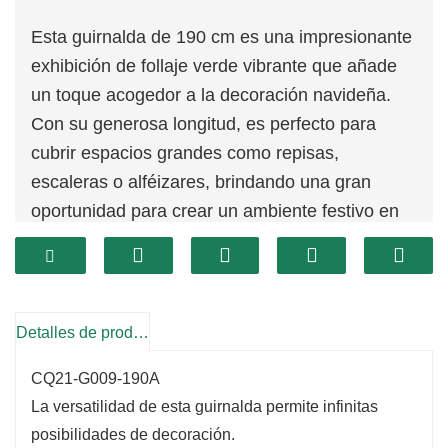
Esta guirnalda de 190 cm es una impresionante
exhibición de follaje verde vibrante que añade
un toque acogedor a la decoración navideña.
Con su generosa longitud, es perfecto para
cubrir espacios grandes como repisas,
escaleras o alféizares, brindando una gran
oportunidad para crear un ambiente festivo en
todo su hogar.
La exuberante vegetación captura la esencia de
la naturaleza, convirtiéndola en el telón de
fondo perfecto para cualquier tema festivo.
Detalles de producto
CQ21-G009-190A
La versatilidad de esta guirnalda permite infinitas
posibilidades de decoración.