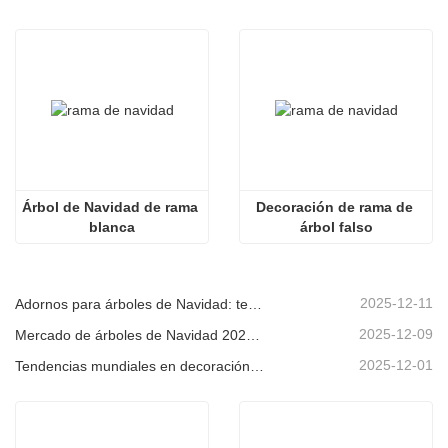
Árbol de Navidad de rama 
Decoración de rama de 
blanca
árbol falso
2025-12-11
Adornos para árboles de Navidad: tendencias del mercado, información sobre la cadena de suministro y guía de adquisiciones 2025
2025-12-09
Mercado de árboles de Navidad 2025: Tendencias, tecnologías y guía de compras para compradores B2B
2025-12-01
Tendencias mundiales en decoración navideña y por qué Christmas Queen sigue liderando el mercado