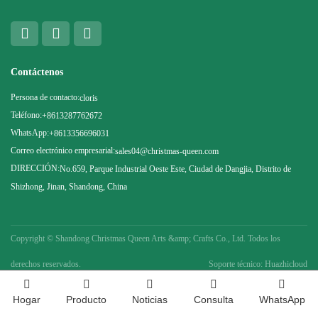
Contáctenos
Persona de contacto:
cloris
Teléfono:
+8613287762672
WhatsApp:
+8613356696031
Correo electrónico empresarial:
sales04@christmas-queen.com
DIRECCIÓN:
No.659, Parque Industrial Oeste Este, Ciudad de Dangjia, Distrito de
Shizhong, Jinan, Shandong, China
Copyright ©
Shandong Christmas Queen Arts &amp; Crafts Co., Ltd. Todos los
derechos reservados.
Soporte técnico: Huazhicloud
Hogar
Producto
Noticias
Consulta
WhatsApp