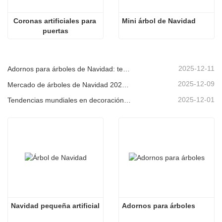
Coronas artificiales para 
Mini árbol de Navidad
puertas
2025-12-11
Adornos para árboles de Navidad: tendencias del mercado, información sobre la cadena de suministro y guía de adquisiciones 2025
2025-12-09
Mercado de árboles de Navidad 2025: Tendencias, tecnologías y guía de compras para compradores B2B
2025-12-01
Tendencias mundiales en decoración navideña y por qué Christmas Queen sigue liderando el mercado
Navidad pequeña artificial
Adornos para árboles