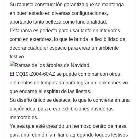
Su robusta construcción garantiza que se mantenga
contemporáneo.
en buen estado en diversas configuraciones,
Úselo como pieza destacada en un arreglo
aportando tanto belleza como funcionalidad.
grande o como detalle decorativo en
Esta rama es perfecta para usar tanto en interiores
exhibiciones más pequeñas. Su adaptabilidad
como en exteriores, lo que le brinda la flexibilidad de
garantiza que complemente cualquier estilo
decorar cualquier espacio para crear un ambiente
decorativo, convirtiéndolo en una adición
festivo.
esencial a su colección navideña.
El CQ19-Z004-60AZ se puede combinar con otros
elementos de temporada para lograr un look cohesivo
que encarne el espíritu de las fiestas.
Su diseño único se destaca, lo que lo convierte en una
opción ideal para crear exhibiciones navideñas
memorables.
Ya sea que esté creando un hermoso centro de mesa
para una reunión familiar o agregando toques festivos