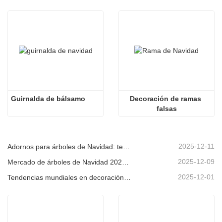
Guirnalda de bálsamo
Decoración de ramas 
falsas
2025-12-11
Adornos para árboles de Navidad: tendencias del mercado, información sobre la cadena de suministro y guía de adquisiciones 2025
2025-12-09
Mercado de árboles de Navidad 2025: Tendencias, tecnologías y guía de compras para compradores B2B
2025-12-01
Tendencias mundiales en decoración navideña y por qué Christmas Queen sigue liderando el mercado