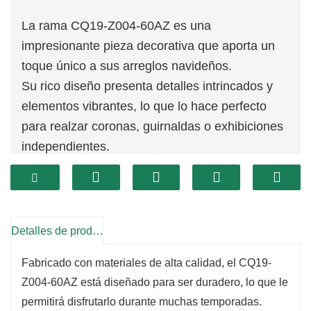
La rama CQ19-Z004-60AZ es una
impresionante pieza decorativa que aporta un
toque único a sus arreglos navideños.
Su rico diseño presenta detalles intrincados y
elementos vibrantes, lo que lo hace perfecto
para realzar coronas, guirnaldas o exhibiciones
independientes.
Esta rama captura la belleza de la temporada y
le permite crear un ambiente cálido y acogedor
en su hogar.
Una de las características destacadas del
Detalles de producto
CQ19-Z004-60AZ es su versatilidad.
Fabricado con materiales de alta calidad, el CQ19-
Esta rama puede integrarse perfectamente en
Z004-60AZ está diseñado para ser duradero, lo que le
varios estilos de decoración, ya sea que busque
permitirá disfrutarlo durante muchas temporadas.
un aspecto tradicional, rústico o