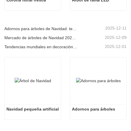
Corona floral fresca
Árbol de rama LED
2025-12-11
Adornos para árboles de Navidad: tendencias del mercado, información sobre la cadena de suministro y guía de adquisiciones 2025
2025-12-09
Mercado de árboles de Navidad 2025: Tendencias, tecnologías y guía de compras para compradores B2B
2025-12-01
Tendencias mundiales en decoración navideña y por qué Christmas Queen sigue liderando el mercado
Navidad pequeña artificial
Adornos para árboles