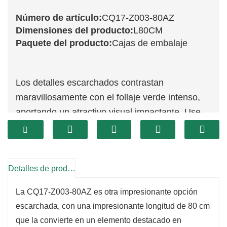
Número de artículo:
CQ17-Z003-80AZ
Dimensiones del producto:
L80CM
Paquete del producto:
Cajas de embalaje
Los detalles escarchados contrastan
maravillosamente con el follaje verde intenso,
aportando un atractivo visual impactante. Use
esta rama como pieza destacada en su
decoración o combínela con otras ramas y
adornos para crear un look cohesivo. Su
Detalles de producto
tamaño y diseño único la convierten en una
excelente opción para centros de mesa grandes
La CQ17-Z003-80AZ es otra impresionante opción
o como parte de una decoración festiva en la
escarchada, con una impresionante longitud de 80 cm
repisa de la chimenea o la mesa.
que la convierte en un elemento destacado en