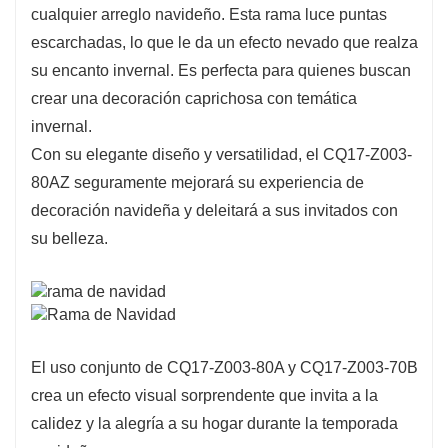
Fabricado con materiales de alta calidad, el
cualquier arreglo navideño. Esta rama luce puntas
CQ17-Z003-80AZ es duradero y reutilizable, lo
escarchadas, lo que le da un efecto nevado que realza
que lo convierte en una inversión práctica para
su encanto invernal. Es perfecta para quienes buscan
su decoración navideña. Le ofrece la
crear una decoración caprichosa con temática
oportunidad de darle un toque de magia
invernal.
invernal a su hogar año tras año.
Con su elegante diseño y versatilidad, el CQ17-Z003-
80AZ seguramente mejorará su experiencia de
decoración navideña y deleitará a sus invitados con
su belleza.
El uso conjunto de CQ17-Z003-80A y CQ17-Z003-70B
crea un efecto visual sorprendente que invita a la
calidez y la alegría a su hogar durante la temporada