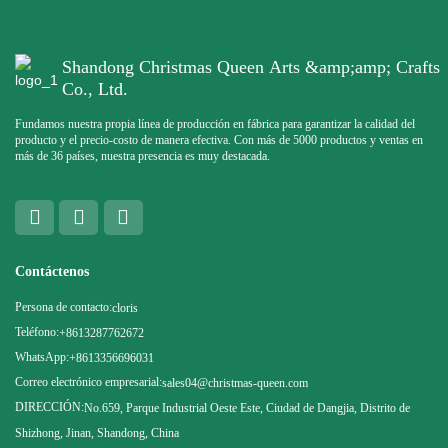
Shandong Christmas Queen Arts &amp;amp; Crafts
Co., Ltd.
Fundamos nuestra propia línea de producción en fábrica para garantizar la calidad del
producto y el precio-costo de manera efectiva. Con más de 5000 productos y ventas en
más de 36 países, nuestra presencia es muy destacada.
Contáctenos
Persona de contacto:
cloris
Teléfono:
+8613287762672
WhatsApp:
+8613356696031
Correo electrónico empresarial:
sales04@christmas-queen.com
DIRECCIÓN:
No.659, Parque Industrial Oeste Este, Ciudad de Dangjia, Distrito de
Shizhong, Jinan, Shandong, China