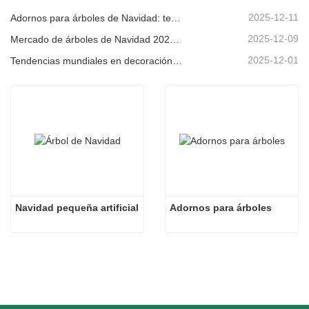
2025-12-11
Adornos para árboles de Navidad: tendencias del mercado, información sobre la cadena de suministro y guía de adquisiciones 2025
2025-12-09
Mercado de árboles de Navidad 2025: Tendencias, tecnologías y guía de compras para compradores B2B
2025-12-01
Tendencias mundiales en decoración navideña y por qué Christmas Queen sigue liderando el mercado
Navidad pequeña artificial
Adornos para árboles