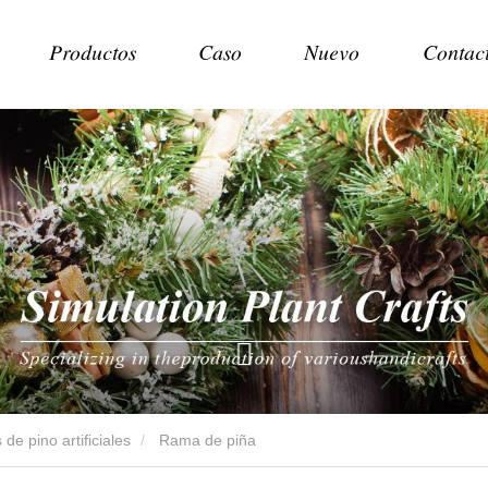
Productos
Caso
Nuevo
Contac
de pino artificiales
Rama de piña