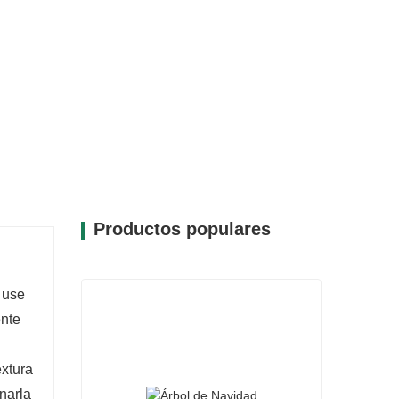
Productos populares
 use
nte
extura
inarla