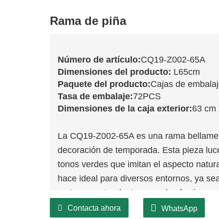
Rama de piña
Número de artículo:
CQ19-Z002-65A
Dimensiones del producto:
L65cm
Paquete del producto:
Cajas de embala
Tasa de embalaje:
72PCS
Dimensiones de la caja exterior:
63 cm 
La CQ19-Z002-65A es una rama bellament
decoración de temporada. Esta pieza luc
tonos verdes que imitan el aspecto natural 
hace ideal para diversos entornos, ya se
un toque natural a tus arreglos festivos.
Contacta ahora
WhatsApp