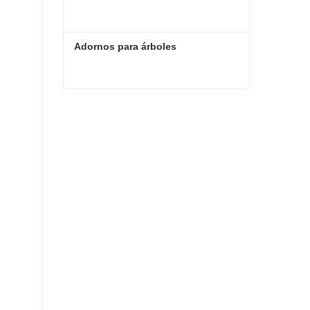
Adornos para árboles
Adornos para árboles
Contacta ahora