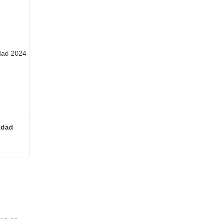
dad 
Los mejores árboles de Navidad 2024