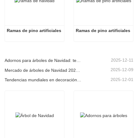
Ramas de pino artificiales
Ramas de pino artificiales
2025-12-11
Adornos para árboles de Navidad: tendencias del mercado, información sobre la cadena de suministro y guía de adquisiciones 2025
2025-12-09
Mercado de árboles de Navidad 2025: Tendencias, tecnologías y guía de compras para compradores B2B
2025-12-01
Tendencias mundiales en decoración navideña y por qué Christmas Queen sigue liderando el mercado