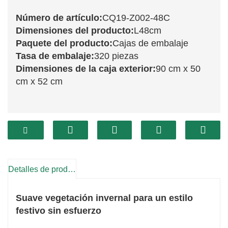
Número de artículo:
CQ19-Z002-48C
Dimensiones del producto:
L48cm
Paquete del producto:
Cajas de embalaje
Tasa de embalaje:
320 piezas
Dimensiones de la caja exterior:
90 cm x 50
cm x 52 cm
La rama CQ19-Z002-48C mide 48 cm y luce un
hermoso follaje verde, que añade un toque
natural a tu decoración navideña. Su aspecto
realista la convierte en una excelente opción
Detalles de producto
para realzar coronas, guirnaldas o arreglos
Suave vegetación invernal para un estilo
florales. Esta rama es tan versátil que se adapta
festivo sin esfuerzo
a diversos estilos de decoración, lo que la
convierte en una fantástica opción para tu