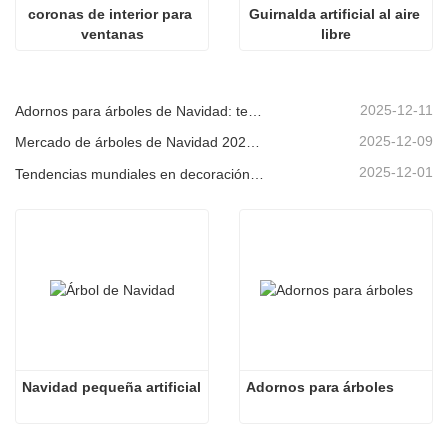
coronas de interior para 
Guirnalda artificial al aire 
ventanas
libre
2025-12-11
Adornos para árboles de Navidad: tendencias del mercado, información sobre la cadena de suministro y guía de adquisiciones 2025
2025-12-09
Mercado de árboles de Navidad 2025: Tendencias, tecnologías y guía de compras para compradores B2B
2025-12-01
Tendencias mundiales en decoración navideña y por qué Christmas Queen sigue liderando el mercado
Navidad pequeña artificial
Adornos para árboles