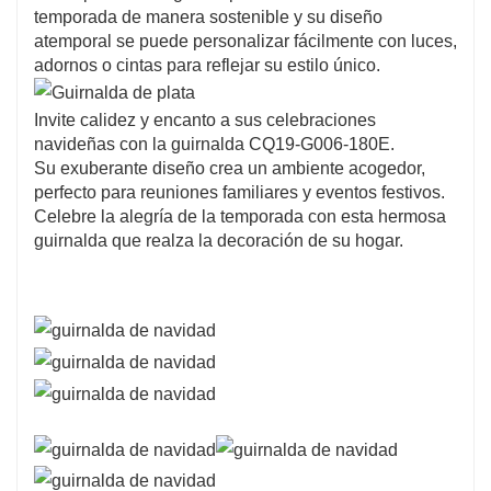
temporada de manera sostenible y su diseño
brindan una apariencia completa y exuberante.
atemporal se puede personalizar fácilmente con luces,
Sus tonos verdes profundos se combinan sin esfuerzo
adornos o cintas para reflejar su estilo único.
con varios estilos de decoración, lo que lo convierte
en una opción versátil para cualquier hogar.
El diseño liviano garantiza un fácil manejo, lo que le
Invite calidez y encanto a sus celebraciones
permite organizar y exhibir esta hermosa guirnalda
navideñas con la guirnalda CQ19-G006-180E.
con el mínimo esfuerzo.
Su exuberante diseño crea un ambiente acogedor,
perfecto para reuniones familiares y eventos festivos.
Celebre la alegría de la temporada con esta hermosa
guirnalda que realza la decoración de su hogar.