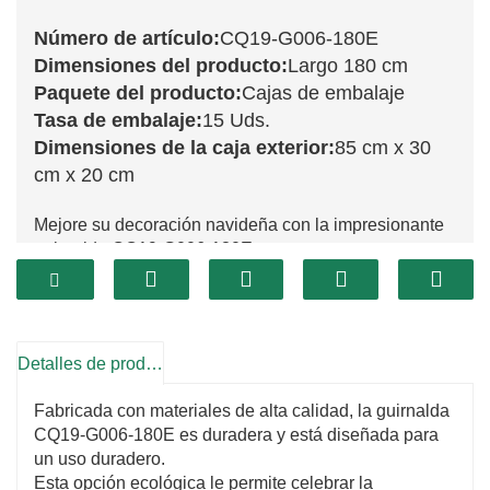
Número de artículo:
CQ19-G006-180E
Dimensiones del producto:
Largo 180 cm
Paquete del producto:
Cajas de embalaje
Tasa de embalaje:
15 Uds.
Dimensiones de la caja exterior:
85 cm x 30
cm x 20 cm
Mejore su decoración navideña con la impresionante
guirnalda CQ19-G006-180E.
Con unas impresionantes medidas de 180 cm, esta
exquisita pieza presenta una rica variedad de follaje
verde vibrante, diseñado por expertos para imitar la
belleza de los árboles de hoja perenne frescos.
Detalles de producto
Ideal para colocar sobre repisas de chimenea, adornar
puertas o envolver escaleras, esta guirnalda aporta un
Fabricada con materiales de alta calidad, la guirnalda
toque de naturaleza al interior y realza cualquier
CQ19-G006-180E es duradera y está diseñada para
exhibición festiva.
un uso duradero.
El CQ19-G006-180E está elaborado con meticulosa
Esta opción ecológica le permite celebrar la
atención a los detalles, mostrando hojas realistas que