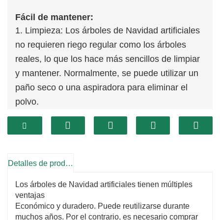
Fácil de mantener:
1. Limpieza: Los árboles de Navidad artificiales
no requieren riego regular como los árboles
reales, lo que los hace más sencillos de limpiar
y mantener. Normalmente, se puede utilizar un
paño seco o una aspiradora para eliminar el
polvo.
2. Sin caída: estos árboles están diseñados
para evitar que se caigan agujas o ramas,
minimizando la molestia de limpieza y
mantenimiento.
Detalles de producto
Durabilidad:
Los árboles de Navidad artificiales tienen múltiples
1. Reutilizable: Diseñados para uso durante
ventajas
varios años, nuestros árboles artificiales se
Económico y duradero. Puede reutilizarse durante
pueden desmontar y volver a montar cada
muchos años. Por el contrario, es necesario comprar