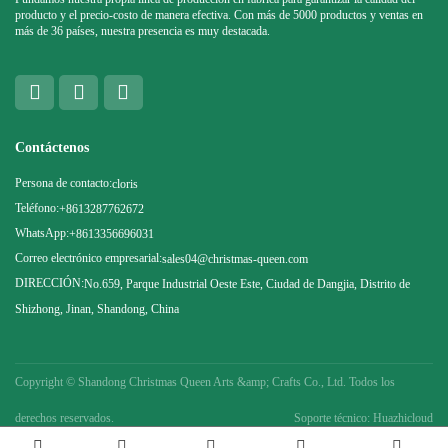
producto y el precio-costo de manera efectiva. Con más de 5000 productos y ventas en
más de 36 países, nuestra presencia es muy destacada.
Contáctenos
Persona de contacto:
cloris
Teléfono:
+8613287762672
WhatsApp:
+8613356696031
Correo electrónico empresarial:
sales04@christmas-queen.com
DIRECCIÓN:
No.659, Parque Industrial Oeste Este, Ciudad de Dangjia, Distrito de
Shizhong, Jinan, Shandong, China
Copyright ©
Shandong Christmas Queen Arts &amp; Crafts Co., Ltd. Todos los
derechos reservados.
Soporte técnico: Huazhicloud