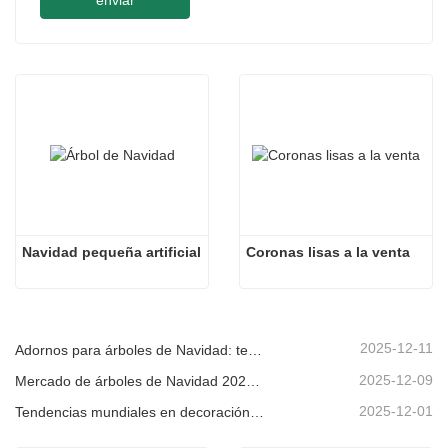
enviar
Navidad pequeña artificial
Coronas lisas a la venta
2025-12-11
Adornos para árboles de Navidad: tendencias del mercado, información sobre la cadena de suministro y guía de adquisiciones 2025
2025-12-09
Mercado de árboles de Navidad 2025: Tendencias, tecnologías y guía de compras para compradores B2B
2025-12-01
Tendencias mundiales en decoración navideña y por qué Christmas Queen sigue liderando el mercado