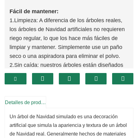
Fácil de mantener:
1.Limpieza: A diferencia de los árboles reales,
los árboles de Navidad artificiales no requieren
riego regular, lo que los hace más fáciles de
limpiar y mantener. Simplemente use un paño
seco o una aspiradora para eliminar el polvo.
2.Sin caída: nuestros árboles están diseñados
para evitar la caída de agujas o ramas,
minimizando la molestia de limpieza y
mantenimiento.
Durabilidad:
Detalles de producto
1.Reutilizable: construidos para uso durante
Un árbol de Navidad simulado es una decoración
varios años, nuestros árboles se pueden
artificial que simula la apariencia y textura de un árbol
desmontar y volver a montar fácilmente cada
de Navidad real. Generalmente hechos de materiales
temporada navideña, lo que le ahorra el costo y