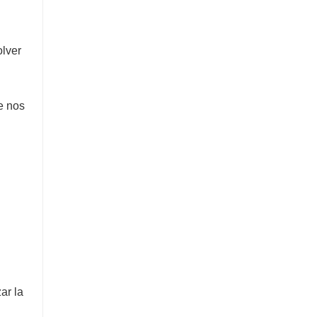
olver
e nos
ar la