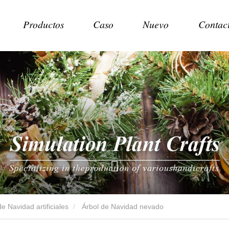
Productos
Caso
Nuevo
Contac
e Navidad artificiales
Árbol de Navidad nevado