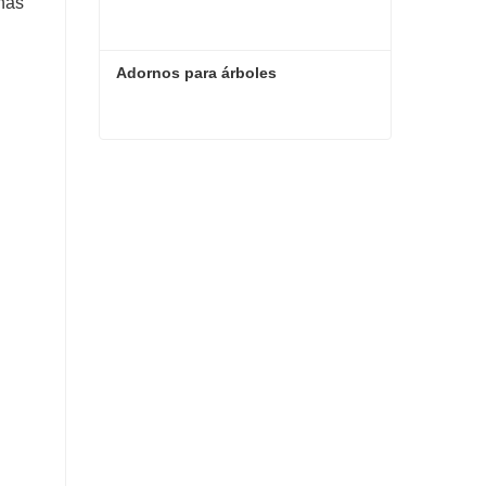
chas
Adornos para árboles
Adornos para árboles
Contacta ahora