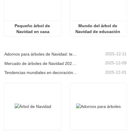
Pequeño árbol de 
Mundo del árbol de 
Navidad en casa
Navidad de educación 
física
2025-12-11
Adornos para árboles de Navidad: tendencias del mercado, información sobre la cadena de suministro y guía de adquisiciones 2025
2025-12-09
Mercado de árboles de Navidad 2025: Tendencias, tecnologías y guía de compras para compradores B2B
2025-12-01
Tendencias mundiales en decoración navideña y por qué Christmas Queen sigue liderando el mercado