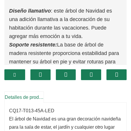
Diseño llamativo
: este árbol de Navidad es
una adición llamativa a la decoración de su
habitación durante las vacaciones. Puede
agregar más emoción a tu vida.
Soporte resistente:
La base de árbol de
madera resistente proporciona estabilidad para
mantener su árbol en pie y evitar roturas para
mantener su árbol en pie durante toda la
temporada.
Material PE denso y realista:
Las aspas de
este árbol de Navidad están hechas de PE de
Detalles de producto
alta calidad, lo que lo hace parecer más real y
CQ17-T013-45A-LED
lleno. Y las puntas de las ramas ayudan a
El árbol de Navidad es una gran decoración navideña
emular un árbol de Navidad real.
para la sala de estar, el jardín y cualquier otro lugar