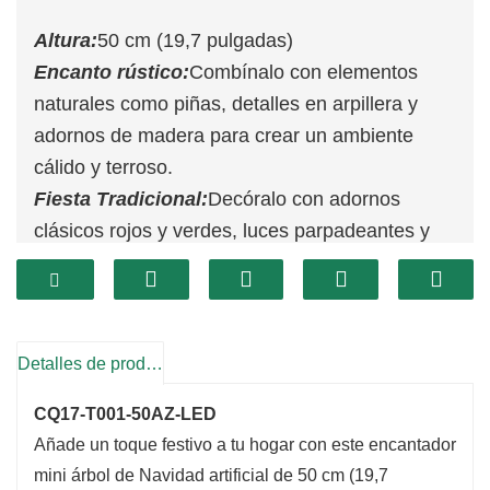
Altura:
50 cm (19,7 pulgadas)
Encanto rústico:
Combínalo con elementos
naturales como piñas, detalles en arpillera y
adornos de madera para crear un ambiente
cálido y terroso.
Fiesta Tradicional:
Decóralo con adornos
clásicos rojos y verdes, luces parpadeantes y
una estrella en la parte superior para darle un
aspecto atemporal.
País de las maravillas invernal:
Utilice adornos
plateados y blancos, junto con nieve artificial,
Detalles de producto
para crear un efecto mágico y helado.
CQ17-T001-50AZ-LED
Toque glamoroso:
Agregue adornos metálicos
Añade un toque festivo a tu hogar con este encantador
y luces brillantes para darle una decoración
mini árbol de Navidad artificial de 50 cm (19,7
navideña elegante y moderna.