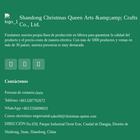
Shandong Christmas Queen Arts &amp;amp; Crafts
Co., Ltd.
Fundamos nuestra propia línea de producción en fábrica para garantizar la calidad del
producto y el precio-costo de manera efectiva. Con más de 5000 productos y ventas en
más de 36 países, nuestra presencia es muy destacada.
Contáctenos
Persona de contacto:
cloris
Teléfono:
+8613287762672
WhatsApp:
+8613356696031
Correo electrónico empresarial:
sales04@christmas-queen.com
DIRECCIÓN:
No.659, Parque Industrial Oeste Este, Ciudad de Dangjia, Distrito de
Shizhong, Jinan, Shandong, China