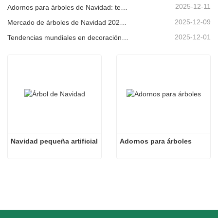
2025-12-11
Adornos para árboles de Navidad: tendencias del mercado, información sobre la cadena de suministro y guía de adquisiciones 2025
2025-12-09
Mercado de árboles de Navidad 2025: Tendencias, tecnologías y guía de compras para compradores B2B
2025-12-01
Tendencias mundiales en decoración navideña y por qué Christmas Queen sigue liderando el mercado
Navidad pequeña artificial
Adornos para árboles