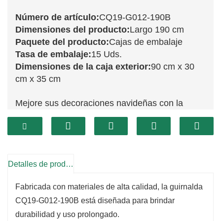
Número de artículo:
CQ19-G012-190B
Dimensiones del producto:
Largo 190 cm
Paquete del producto:
Cajas de embalaje
Tasa de embalaje:
15 Uds.
Dimensiones de la caja exterior:
90 cm x 30
cm x 35 cm
Mejore sus decoraciones navideñas con la
encantadora guirnalda CQ19-G012-190B.
Esta impresionante pieza, de 190 cm de largo,
presenta una rica variedad de follaje verde
vibrante, cuidadosamente diseñado para
Detalles de producto
parecerse a árboles de hoja perenne frescos.
Fabricada con materiales de alta calidad, la guirnalda
Perfecta para colocar sobre repisas de
CQ19-G012-190B está diseñada para brindar
chimenea, enmarcar puertas o envolver
durabilidad y uso prolongado.
barandillas, esta guirnalda aporta alegría festiva