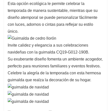
Esta opción ecológica le permite celebrar la
a cualquier espacio.
temporada de manera sustentable, mientras que su
Diseñado con meticulosa atención a los
diseño atemporal se puede personalizar fácilmente
detalles, el CQ19-G012-190B presenta hojas
con luces, adornos o cintas para reflejar su estilo
realistas que crean una apariencia completa y
único.
vibrante.
Sus tonos verde intenso se combinan a la
Invite calidez y elegancia a sus celebraciones
perfección con diversos estilos de decoración,
navideñas con la guirnalda CQ19-G012-190B.
lo que lo convierte en una opción versátil para
Su exuberante diseño fomenta un ambiente acogedor,
sus exhibiciones de temporada.
perfecto para reuniones familiares y eventos festivos.
El diseño liviano garantiza un fácil manejo y
Celebre la alegría de la temporada con esta hermosa
disposición, lo que le permite crear
guirnalda que realza la decoración de su hogar.
decoraciones impresionantes con facilidad.