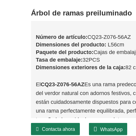
Árbol de ramas preiluminado
Número de artículo:
CQ23-Z076-56AZ
Dimensiones del producto:
L56cm
Paquete del producto:
Cajas de embala
Tasa de embalaje:
32PCS
Dimensiones exteriores de la caja:
82 
El
CQ23-Z076-56AZ
Es una rama predeco
del verdor natural con adornos festivos,
están cuidadosamente dispuestos para co
una rama perfectamente equilibrada, per
tamaño la hace ideal para completar coro
independientes.
Contacta ahora
WhatsApp