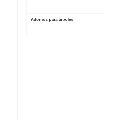
Adornos para árboles
Adornos para árboles
Contacta ahora