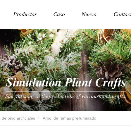
Productos
Caso
Nuevo
Contac
de pino artificiales
Árbol de ramas preiluminado