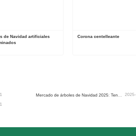
s de Navidad artificiales 
Corona centelleante
uminados
Árboles de Navidad artificiales preiluminados
Corona centelleante
tacta ahora
Contacta ahora
1
2025
Mercado de árboles de Navidad 2025: Tendencias, tecnologías y guía de compras para compradores B2B
1