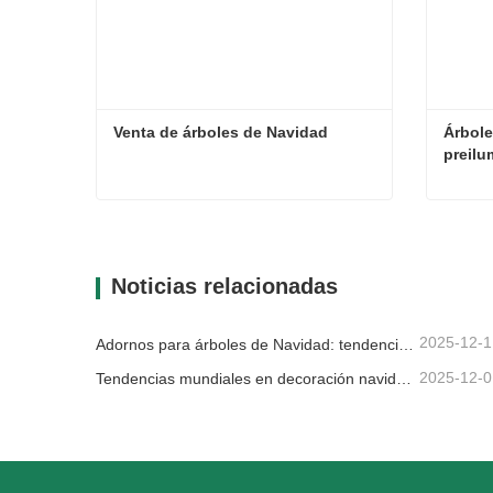
Venta de árboles de Navidad
Árbole
preil
Venta de árboles de Navidad
Contacta ahora
Con
Noticias relacionadas
2025-12-1
Adornos para árboles de Navidad: tendencias del mercado, información sobre la cadena de suministro y guía de adquisiciones 2025
2025-12-0
Tendencias mundiales en decoración navideña y por qué Christmas Queen sigue liderando el mercado