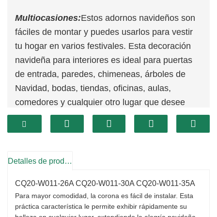
Multiocasiones:
Estos adornos navideños son
fáciles de montar y puedes usarlos para vestir
tu hogar en varios festivales. Esta decoración
navideña para interiores es ideal para puertas
de entrada, paredes, chimeneas, árboles de
Navidad, bodas, tiendas, oficinas, aulas,
comedores y cualquier otro lugar que desee
decorar.
Fácil mantenimiento:
Gracias al material único
y a la excelente mano de obra, esta corona
navideña artificial no necesita una limpieza
Detalles de producto
especial. El color de estos adornos navideños
CQ20-W011-26A CQ20-W011-30A CQ20-W011-35A
no se empaña fácilmente y puede usarlo
Para mayor comodidad, la corona es fácil de instalar. Esta
durante varios años.
práctica característica le permite exhibir rápidamente su
Diseñado para Navidad:
Sobre una base
belleza en cualquier lugar, extendiendo la alegría navideña