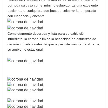
por toda su casa con el mínimo esfuerzo. Es una excelente
resistente, la corona navideña se puede decorar
opción para cualquiera que busque celebrar la temporada
con adornos. Está lleno de elementos
con elegancia y encanto.
navideños y puede aportar un ambiente mucho
más festivo a tu hogar.
Completamente decorada y lista para su exhibición
inmediata, la corona elimina la necesidad de esfuerzos de
decoración adicionales, lo que le permite mejorar fácilmente
su ambiente estacional.