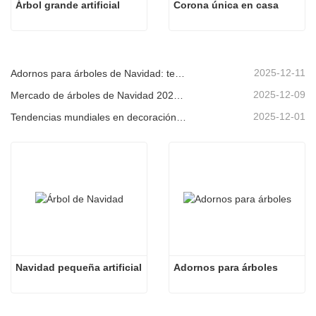
Árbol grande artificial
Corona única en casa
2025-12-11
Adornos para árboles de Navidad: tendencias del mercado, información sobre la cadena de suministro y guía de adquisiciones 2025
2025-12-09
Mercado de árboles de Navidad 2025: Tendencias, tecnologías y guía de compras para compradores B2B
2025-12-01
Tendencias mundiales en decoración navideña y por qué Christmas Queen sigue liderando el mercado
Navidad pequeña artificial
Adornos para árboles