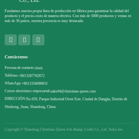
Co., Ltd.
Fundamos nuestra propia línea de producción en fábrica para garantizar la calidad del
producto y el precio-costo de manera efectiva. Con más de 5000 productos y ventas en
más de 36 países, nuestra presencia es muy destacada.
Contáctenos
Persona de contacto:
cloris
Teléfono:
+8613287762672
WhatsApp:
+8613356696031
Correo electrónico empresarial:
sales04@christmas-queen.com
DIRECCIÓN:
No.659, Parque Industrial Oeste Este, Ciudad de Dangjia, Distrito de
Shizhong, Jinan, Shandong, China
Copyright ©
Shandong Christmas Queen Arts &amp; Crafts Co., Ltd. Todos los