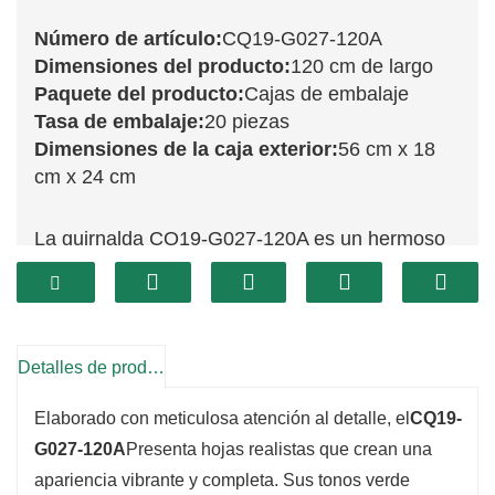
Número de artículo:
CQ19-G027-120A
Dimensiones del producto:
120 cm de largo
Paquete del producto:
Cajas de embalaje
Tasa de embalaje:
20 piezas
Dimensiones de la caja exterior:
56 cm x 18
cm x 24 cm
La guirnalda CQ19-G027-120A es un hermoso
complemento para tu decoración navideña. Con
120 cm de altura, esta impresionante pieza
presenta una rica variedad de vibrante follaje
verde, diseñado para asemejarse a las hojas
Detalles de producto
perennes frescas. Perfecta para cubrir repisas,
Elaborado con meticulosa atención al detalle, el
CQ19-
enmarcar puertas o envolver barandillas, esta
G027-120A
Presenta hojas realistas que crean una
guirnalda añade un toque festivo a cualquier
apariencia vibrante y completa. Sus tonos verde
espacio.