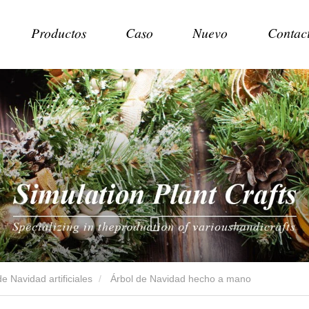
Productos
Caso
Nuevo
Contac
e Navidad artificiales
Árbol de Navidad hecho a mano