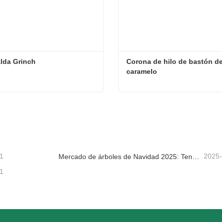
lda Grinch
Corona de hilo de bastón de
caramelo
lda Grinch
tacta ahora
Contacta ahora
1
2025
Mercado de árboles de Navidad 2025: Tendencias, tecnologías y guía de compras para compradores B2B
1