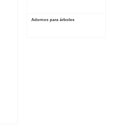
Adornos para árboles
Adornos para árboles
Contacta ahora