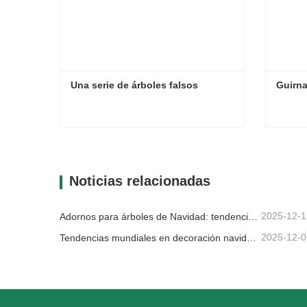
Una serie de árboles falsos
Guirna
Una serie de árboles falsos
Guirna
Contacta ahora
Con
Noticias relacionadas
2025-12-1
Adornos para árboles de Navidad: tendencias del mercado, información sobre la cadena de suministro y guía de adquisiciones 2025
2025-12-0
Tendencias mundiales en decoración navideña y por qué Christmas Queen sigue liderando el mercado