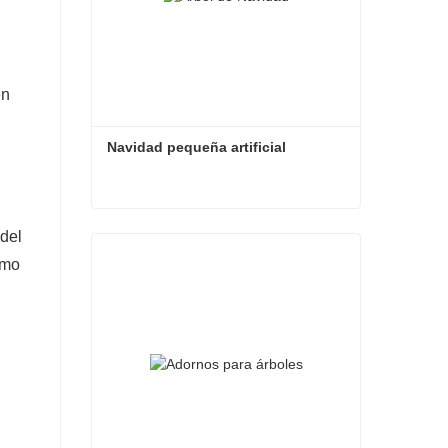
en
Navidad pequeña artificial
Navidad pequeña artificial
 del
omo
Contacta ahora