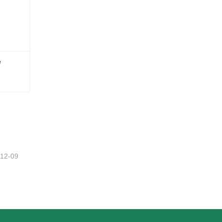
 
Corona de hilo de bastón de caramelo
-12-09