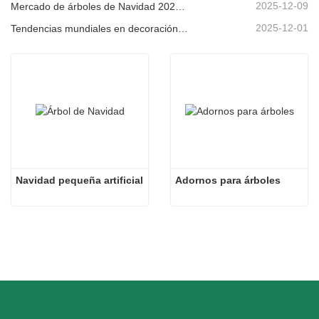
2025-12-09
Mercado de árboles de Navidad 2025: Tendencias, tecnologías y guía de compras para compradores B2B
2025-12-01
Tendencias mundiales en decoración navideña y por qué Christmas Queen sigue liderando el mercado
Navidad pequeña artificial
Adornos para árboles