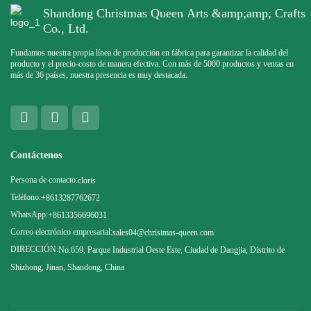
Shandong Christmas Queen Arts &amp;amp; Crafts
Co., Ltd.
Fundamos nuestra propia línea de producción en fábrica para garantizar la calidad del
producto y el precio-costo de manera efectiva. Con más de 5000 productos y ventas en
más de 36 países, nuestra presencia es muy destacada.
Contáctenos
Persona de contacto:
cloris
Teléfono:
+8613287762672
WhatsApp:
+8613356696031
Correo electrónico empresarial:
sales04@christmas-queen.com
DIRECCIÓN:
No.659, Parque Industrial Oeste Este, Ciudad de Dangjia, Distrito de
Shizhong, Jinan, Shandong, China