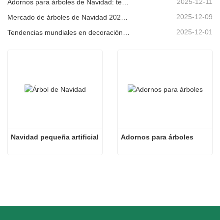
2025-12-11
Adornos para árboles de Navidad: tendencias del mercado, información sobre la cadena de suministro y guía de adquisiciones 2025
2025-12-09
Mercado de árboles de Navidad 2025: Tendencias, tecnologías y guía de compras para compradores B2B
2025-12-01
Tendencias mundiales en decoración navideña y por qué Christmas Queen sigue liderando el mercado
Navidad pequeña artificial
Adornos para árboles