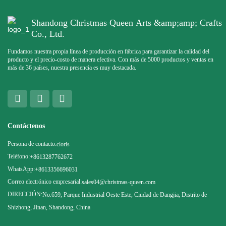
Shandong Christmas Queen Arts &amp;amp; Crafts
Co., Ltd.
Fundamos nuestra propia línea de producción en fábrica para garantizar la calidad del
producto y el precio-costo de manera efectiva. Con más de 5000 productos y ventas en
más de 36 países, nuestra presencia es muy destacada.
Contáctenos
Persona de contacto:
cloris
Teléfono:
+8613287762672
WhatsApp:
+8613356696031
Correo electrónico empresarial:
sales04@christmas-queen.com
DIRECCIÓN:
No.659, Parque Industrial Oeste Este, Ciudad de Dangjia, Distrito de
Shizhong, Jinan, Shandong, China