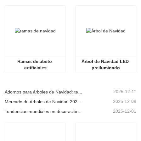
Ramas de abeto 
Árbol de Navidad LED 
artificiales
preiluminado
2025-12-11
Adornos para árboles de Navidad: tendencias del mercado, información sobre la cadena de suministro y guía de adquisiciones 2025
2025-12-09
Mercado de árboles de Navidad 2025: Tendencias, tecnologías y guía de compras para compradores B2B
2025-12-01
Tendencias mundiales en decoración navideña y por qué Christmas Queen sigue liderando el mercado