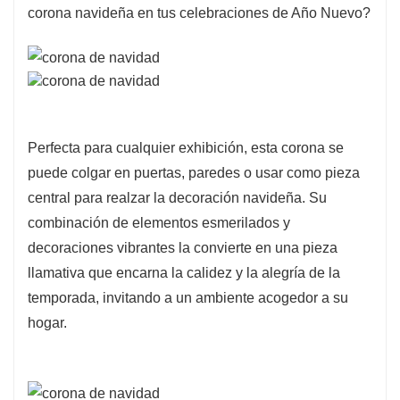
corona navideña en tus celebraciones de Año Nuevo?
Proporcionará a su hogar un ambiente fuerte,
cálido y elegante.
LIMPIEZA FÁCIL:
Esta corona de bayas es
cómoda de limpiar, simplemente límpiela con
una toalla de prueba para que la corona quede
como nueva. Esta corona se puede utilizar
Perfecta para cualquier exhibición, esta corona se
durante mucho tiempo.
puede colgar en puertas, paredes o usar como pieza
NOTAS:
Si se usa al aire libre, asegúrese de
central para realzar la decoración navideña. Su
colgarlo debajo de la cubierta para evitar la
combinación de elementos esmerilados y
lluvia y la nieve. No dude en contactarnos si
decoraciones vibrantes la convierte en una pieza
tiene alguna pregunta, ¡haremos todo lo posible
llamativa que encarna la calidez y la alegría de la
temporada, invitando a un ambiente acogedor a su
para ayudarlo!
hogar.