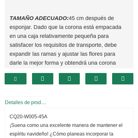
TAMAÑO ADECUADO:
45 cm después de
esponjar. Dado que la corona está empacada
en una caja relativamente pequeña para
satisfacer los requisitos de transporte, debe
expandir las ramas y ajustar las flores para
darle la mejor forma y obtendrá una corona
completa de 19 pulgadas de tamaño suficiente.
DECORACIÓN VERSÁTIL:
Esta corona de
orejas de cordero flocado es adecuada para
puerta de entrada, pared, interior, exterior,
Detalles de producto
ventana, chimenea, casa de campo, sala de
estar, porche, fiesta central, boda, vacaciones y
CQ20-W005-45A
Navidad, invierno, vacaciones, Acción de
¡Suena como una excelente manera de mantener el
espíritu navideño! ¿Cómo planeas incorporar la
Gracias, celebración del festival de Navidad.