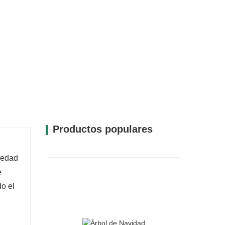
Productos populares
iedad
e
do el