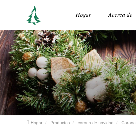
Hogar
Acerca de
Hogar
Productos
corona de navidad
Coronas