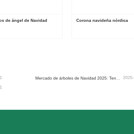
os de ángel de Navidad
Corona navideña nórdica
s de ángel de Navidad
Corona navideña nórdica
tacta ahora
Contacta ahora
1
2025
Mercado de árboles de Navidad 2025: Tendencias, tecnologías y guía de compras para compradores B2B
1