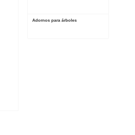
Adornos para árboles
Adornos para árboles
Contacta ahora