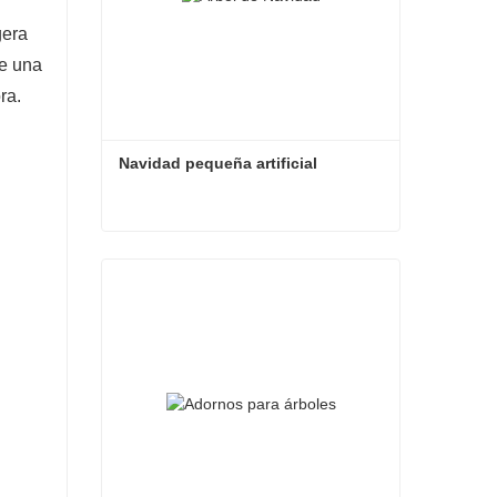
gera
ce una
ra.
Navidad pequeña artificial
Navidad pequeña artificial
Contacta ahora