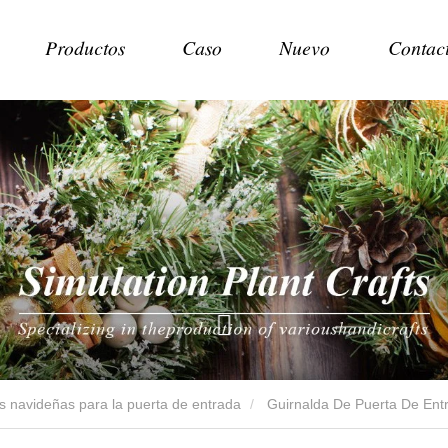
Productos
Caso
Nuevo
Contac
 navideñas para la puerta de entrada
Guirnalda De Puerta De Ent