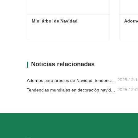
Mini árbol de Navidad
Adorn
Mini árbol de Navidad
Adorno
Contacta ahora
Con
Noticias relacionadas
2025-12-1
Adornos para árboles de Navidad: tendencias del mercado, información sobre la cadena de suministro y guía de adquisiciones 2025
2025-12-0
Tendencias mundiales en decoración navideña y por qué Christmas Queen sigue liderando el mercado