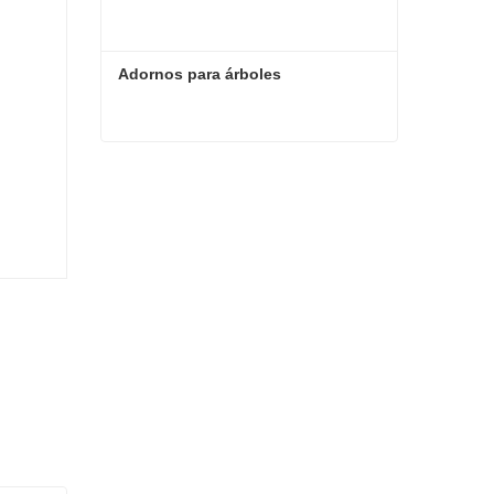
Adornos para árboles
Adornos para árboles
Contacta ahora