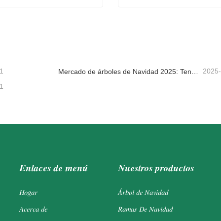
alda de gnomos
Guirnalda de chimenea
tacta ahora
Contacta ahora
1
2025
Mercado de árboles de Navidad 2025: Tendencias, tecnologías y guía de compras para compradores B2B
1
Enlaces de menú
Nuestros productos
Hogar
Árbol de Navidad
Acerca de
Ramas De Navidad