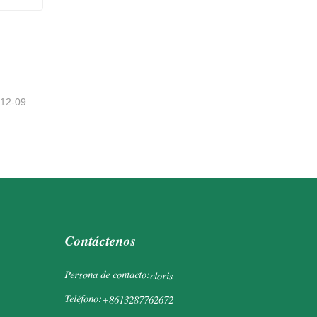
-12-09
Contáctenos
Persona de contacto:
cloris
Teléfono:
+8613287762672