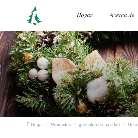
Hogar
Acerca de
Hogar
Productos
guirnalda de navidad
Guir