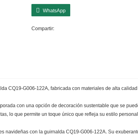
barandillas, esta guirnalda es versátil y 
Diseñado con meticulosa atención a los 
WhatsApp
hojas realistas que crean una apariencia 
Sus vibrantes tonos verdes complementan 
Compartir:
lo que lo hace adecuado tanto para ento
Su construcción liviana garantiza un fáci
exhibiciones sorprendentes en toda su c
nalda CQ19-G006-122A, fabricada con materiales de alta calidad
emporada con una opción de decoración sustentable que se pued
tas, lo que permite un toque único que refleja su estilo personal
ones navideñas con la guirnalda CQ19-G006-122A. Su exuberant