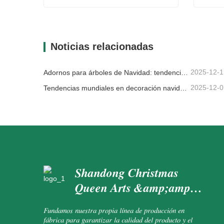
Coronas para ventanas
Guirn
Contacta ahora
Con
Noticias relacionadas
2025-12-1
Adornos para árboles de Navidad: tendencias del mercado, información sobre la cadena de suministro y guía de adquisiciones 2025
2025-12-0
Tendencias mundiales en decoración navideña y por qué Christmas Queen sigue liderando el mercado
Shandong Christmas
Queen Arts &amp;amp;
Crafts Co., Ltd.
Fundamos nuestra propia línea de producción en
fábrica para garantizar la calidad del producto y el