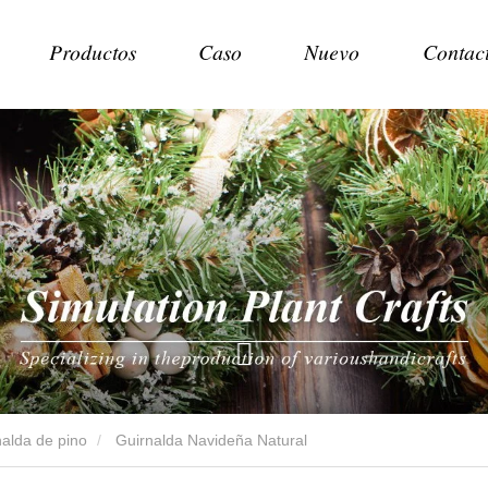
Productos
Caso
Nuevo
Contac
nalda de pino
Guirnalda Navideña Natural