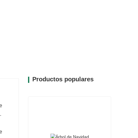
encantadora.
detalles, el CQ19-G006-122A presenta
completa y rica.
sin esfuerzo varios estilos de decoración,
rnos tradicionales como contemporáneos.
l manejo, lo que hace que sea sencillo crear
asa.
Productos populares
e
.
e