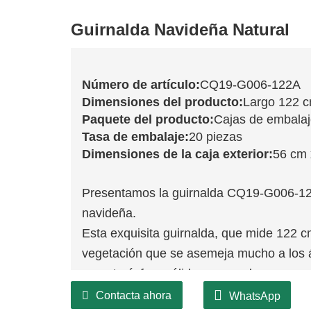
Guirnalda Navideña Natural
Número de artículo:
CQ19-G006-122A
Dimensiones del producto:
Largo 122 
Paquete del producto:
Cajas de embala
Tasa de embalaje:
20 piezas
Dimensiones de la caja exterior:
56 cm 
Presentamos la guirnalda CQ19-G006-12
navideña.
Esta exquisita guirnalda, que mide 122 
vegetación que se asemeja mucho a los á
una atmósfera cálida y acogedora.
Ideal para colocar sobre repisas de chim
Contacta ahora
WhatsApp