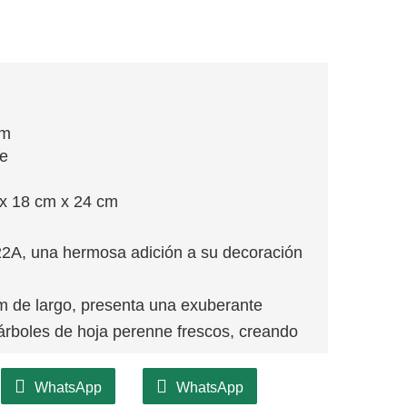
cm
je
x 18 cm x 24 cm
2A, una hermosa adición a su decoración
cm de largo, presenta una exuberante
rboles de hoja perenne frescos, creando
enea, adornar puertas o envolver
WhatsApp
WhatsApp