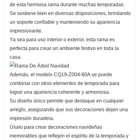
de esta hermosa rama durante muchas temporadas.
Una de las principales ventajas del CQ19-Z004-60A
Se sostiene bien en diversas disposiciones, brindando
es su versatilidad. Esta rama se puede utilizar en una
un soporte confiable y manteniendo su apariencia
gran variedad de estilos decorativos, desde el clásico
impresionante.
hasta el contemporáneo.
Ya sea para uso interior o exterior, esta rama es
Su longitud permite crear composiciones
perfecta para crear un ambiente festivo en toda la
espectaculares, ya sea en coronas, guirnaldas o como
casa.
piezas individuales en arreglos florales más grandes.
Esta adaptabilidad garantiza que combine con
Además, el modelo CQ19-Z004-60A se puede
cualquier estilo de decoración, convirtiéndola en una
combinar con otros elementos de temporada para
valiosa adición a tu colección navideña.
lograr una apariencia coherente y armoniosa.
Su diseño único permite que destaque en cualquier
arreglo, asegurando que sus decoraciones dejen una
impresión duradera.
Úsalo para crear decoraciones navideñas
memorables que reflejen el espíritu de la temporada y