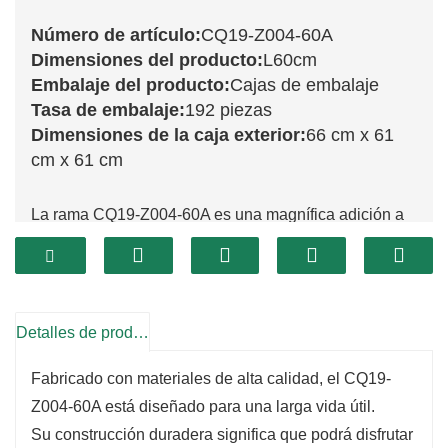
Número de artículo:
CQ19-Z004-60A
Dimensiones del producto:
L60cm
Embalaje del producto:
Cajas de embalaje
Tasa de embalaje:
192 piezas
Dimensiones de la caja exterior:
66 cm x 61
cm x 61 cm
La rama CQ19-Z004-60A es una magnífica adición a
tu colección de decoración navideña.
Su impresionante longitud y su llamativo diseño la
convierten en una opción perfecta para crear arreglos
espectaculares que captan la atención.
Detalles de producto
Esta rama presenta detalles intrincados que imitan la
Fabricado con materiales de alta calidad, el CQ19-
belleza de la naturaleza, lo que la convierte en una
Z004-60A está diseñado para una larga vida útil.
opción ideal para quienes buscan aportar un toque de
Su construcción duradera significa que podrá disfrutar
elegancia a su decoración de temporada.