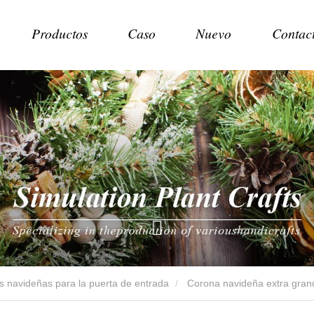
Productos
Caso
Nuevo
Contac
 navideñas para la puerta de entrada
Corona navideña extra gran