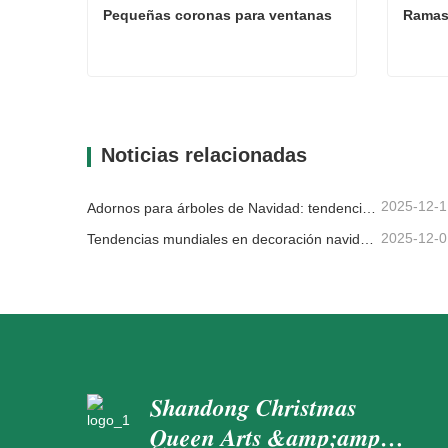
Pequeñas coronas para ventanas
Ramas
Pequeñas coronas para ventanas
Ramas
Contacta ahora
Con
Noticias relacionadas
2025-12-1
Adornos para árboles de Navidad: tendencias del mercado, información sobre la cadena de suministro y guía de adquisiciones 2025
2025-12-0
Tendencias mundiales en decoración navideña y por qué Christmas Queen sigue liderando el mercado
Shandong Christmas
Queen Arts &amp;amp;