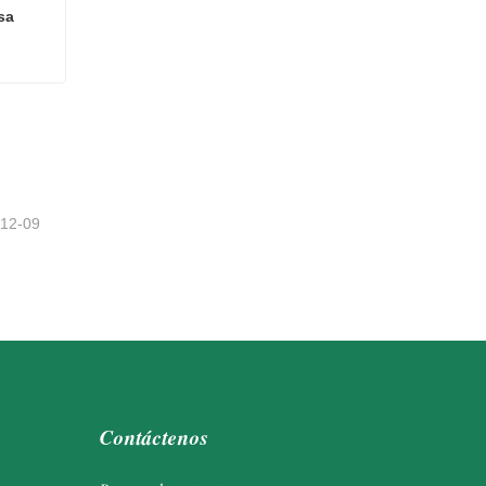
sa
esa
-12-09
Contáctenos