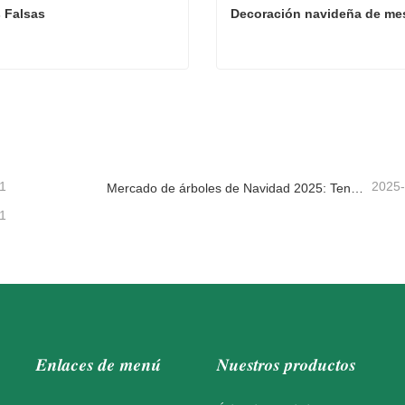
 Falsas
Decoración navideña de me
 Falsas
Decoración navideña de m
tacta ahora
Contacta ahora
1
2025
Mercado de árboles de Navidad 2025: Tendencias, tecnologías y guía de compras para compradores B2B
1
Enlaces de menú
Nuestros productos