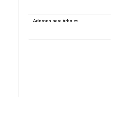
Adornos para árboles
Adornos para árboles
Contacta ahora