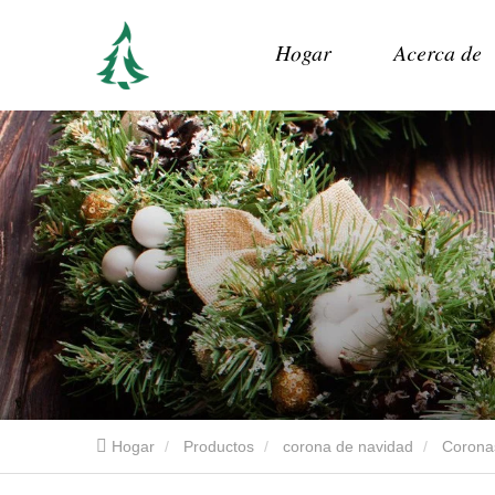
Hogar
Acerca de
Hogar
Productos
corona de navidad
Coronas