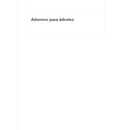
Adornos para árboles
Adornos para árboles
Contacta ahora