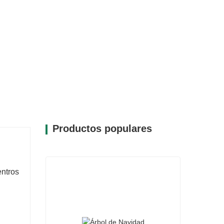
ecto de nieve le aporta un toque de
en una pieza versátil que complementa
s como modernos. Ya sea en coronas,
e, esta rama ofrece una apariencia
Productos populares
entros