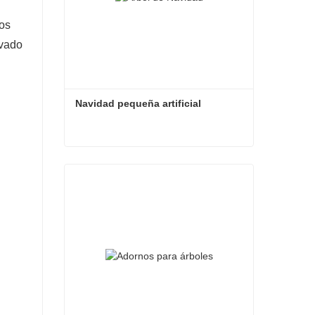
los
evado
Navidad pequeña artificial
Navidad pequeña artificial
Contacta ahora