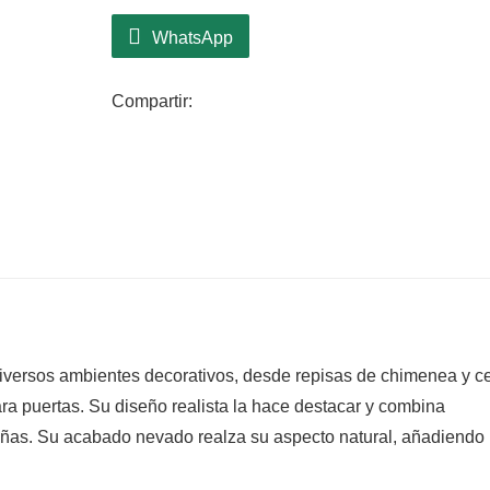
durar varias temporadas navideñas. Su ef
encanto y sofisticación, convirtiéndola 
WhatsApp
estilos de decoración tanto tradicionale
guirnaldas o como elemento independient
Compartir:
uniforme y cohesiva.
diversos ambientes decorativos, desde repisas de chimenea y c
a puertas. Su diseño realista la hace destacar y combina
ñas. Su acabado nevado realza su aspecto natural, añadiendo