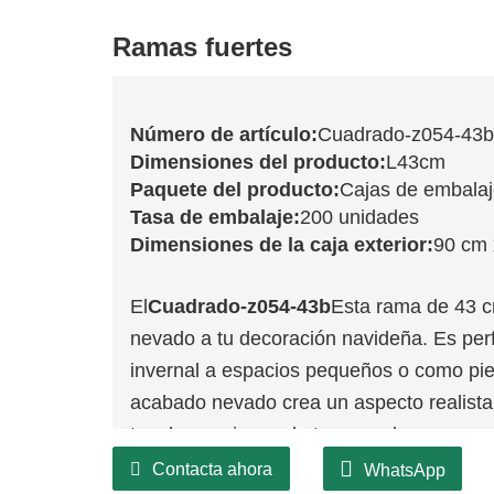
Ramas fuertes
Número de artículo:
Cuadrado-z054-43b
Dimensiones del producto:
L43cm
Paquete del producto:
Cajas de embala
Tasa de embalaje:
200 unidades
Dimensiones de la caja exterior:
90 cm 
El
Cuadrado-z054-43b
Esta rama de 43 c
nevado a tu decoración navideña. Es per
invernal a espacios pequeños o como pie
acabado nevado crea un aspecto realista y
tus decoraciones de temporada.
Gracias a su construcción duradera, la
Contacta ahora
WhatsApp