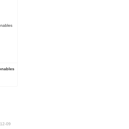
onables
Adornos navideños coleccionables
-12-09