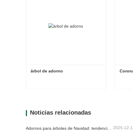
árbol de adorno
Coron
árbol de adorno
Corona
Contacta ahora
Con
Noticias relacionadas
2025-12-1
Adornos para árboles de Navidad: tendencias del mercado, información sobre la cadena de suministro y guía de adquisiciones 2025