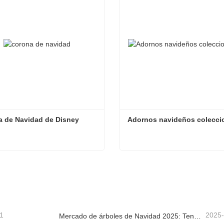
a de Navidad de Disney
Adornos navideños colecci
 de Navidad de Disney
tacta ahora
Contacta ahora
1
2025
Mercado de árboles de Navidad 2025: Tendencias, tecnologías y guía de compras para compradores B2B