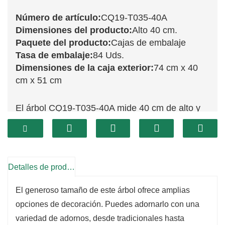
Número de artículo:
CQ19-T035-40A
Dimensiones del producto:
Alto 40 cm.
Paquete del producto:
Cajas de embalaje
Tasa de embalaje:
84 Uds.
Dimensiones de la caja exterior:
74 cm x 40
cm x 51 cm
El árbol CQ19-T035-40A mide 40 cm de alto y
luce un hermoso efecto de nieve que aporta un
toque de magia invernal a tu decoración
navideña. Sus ramas cubiertas de nieve crean
una imagen encantadora que captura la esencia
Detalles de producto
de una Navidad nevada. Este árbol es ideal
El generoso tamaño de este árbol ofrece amplias
para añadir un toque festivo a tu sala de estar,
opciones de decoración. Puedes adornarlo con una
comedor o cualquier rincón acogedor de tu
variedad de adornos, desde tradicionales hasta
hogar.