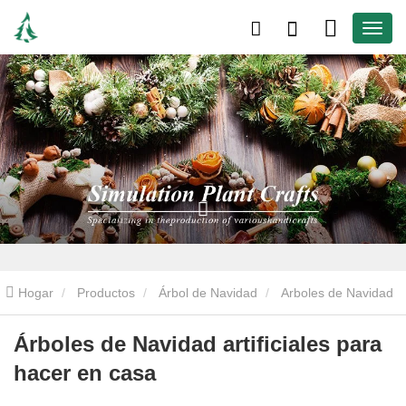
Hogar
Productos
Árbol de Navidad
Arboles de Navidad
artificiales
Árboles de Navidad artificiales para hacer en casa
Árboles de Navidad artificiales para
hacer en casa