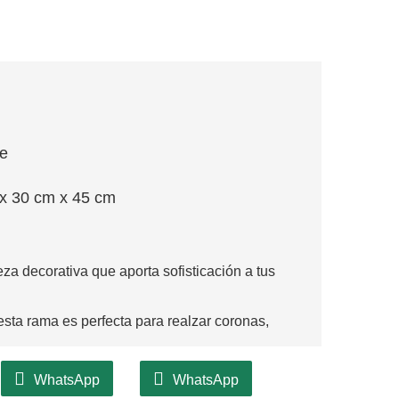
je
x 30 cm x 45 cm
 decorativa que aporta sofisticación a tus
esta rama es perfecta para realzar coronas,
dote crear un ambiente cálido y acogedor en tu
WhatsApp
WhatsApp