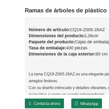
Ramas de árboles de plástico
Número de artículo:
CQ19-Z005-26AZ
Dimensiones del producto:
L26cm
Paquete del producto:
Cajas de embala
Tasa de embalaje:
400 piezas
Dimensiones de la caja exterior:
65 cm 
La rama CQ19-Z005-26AZ es una elegante pieza
arreglos festivos.
Con su diseño intrincado y detalles vibrantes, 
guirnaldas o como un acento independiente.
Captura la esencia de la temporada, permitién
Contacta ahora
WhatsApp
hogar.