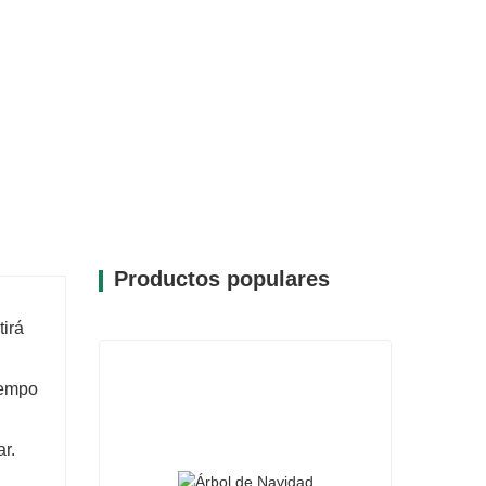
19-Z005-26AZ es su versatilidad.
ios estilos de decoración, ya sea que prefieras
ara realzar arreglos existentes con un toque de
e colores y texturas lo convierte en un
ntas de decoración navideña.
Productos populares
tirá
iempo
ar.