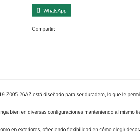
Una de las características destacadas del CQ
WhatsApp
Esta rama puede combinarse fácilmente con var
una estética moderna, rústica o tradicional.
Compartir:
Úselo para crear hermosos centros de mesa o p
elegancia.
Su capacidad para complementar una variedad d
complemento esencial para su kit de herramie
19-Z005-26AZ está diseñado para ser duradero, lo que le permi
enga bien en diversas configuraciones manteniendo al mismo t
como en exteriores, ofreciendo flexibilidad en cómo elegir decor