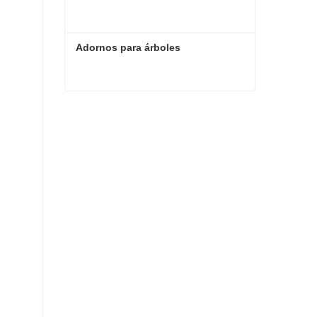
Adornos para árboles
Adornos para árboles
Contacta ahora