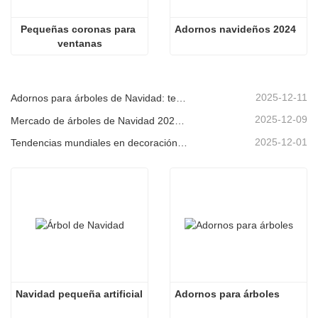
Pequeñas coronas para 
Adornos navideños 2024
ventanas
2025-12-11
Adornos para árboles de Navidad: tendencias del mercado, información sobre la cadena de suministro y guía de adquisiciones 2025
2025-12-09
Mercado de árboles de Navidad 2025: Tendencias, tecnologías y guía de compras para compradores B2B
2025-12-01
Tendencias mundiales en decoración navideña y por qué Christmas Queen sigue liderando el mercado
Navidad pequeña artificial
Adornos para árboles