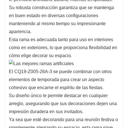
Su robusta construcción garantiza que se mantenga
cálido y acogedor en su hogar.
en buen estado en diversas configuraciones
Una de las características clave del CQ19-
manteniendo al mismo tiempo su impresionante
Z005-26A-3 es su versatilidad.
apariencia.
Esta rama puede combinarse perfectamente
Esta rama es adecuada tanto para uso en interiores
con varios estilos de decoración, ya sea que
como en exteriores, lo que proporciona flexibilidad en
prefieras una estética moderna, rústica o
cómo elige decorar su espacio.
tradicional.
Úselo para crear impresionantes centros de
El CQ19-Z005-26A-3 se puede combinar con otros
mesa o como pieza decorativa en arreglos más
elementos de temporada para crear un aspecto
grandes.
cohesivo que encarne el espíritu de las fiestas.
Su adaptabilidad garantiza que complemente su
Su diseño único le permite destacar en cualquier
decoración general, convirtiéndolo en un
arreglo, asegurando que sus decoraciones dejen una
complemento esencial para su colección
impresión duradera en sus invitados.
navideña.
Ya sea que esté decorando para una reunión festiva o
simplemente alegrando su espacio, esta rama sirve