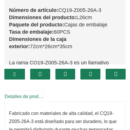
Número de artículo:
CQ19-Z005-26A-3
Dimensiones del producto:
L26cm
Paquete del producto:
Cajas de embalaje
Tasa de embalaje:
60PCS
Dimensiones de la caja
exterior:
72cm*26cm*35cm
La rama CQ19-Z005-26A-3 es un llamativo
elemento decorativo que realza la belleza de tus
arreglos navideños.
Con su diseño intrincado y detalles vibrantes,
esta rama es perfecta para agregar un toque de
Detalles de producto
elegancia a coronas, guirnaldas o arreglos
florales.
Fabricado con materiales de alta calidad, el CQ19-
Captura maravillosamente el espíritu de la
Z005-26A-3 está diseñado para ser duradero, lo que
le permitirá disfrutarlo durante muchas temporadas.
temporada, permitiéndole crear un ambiente