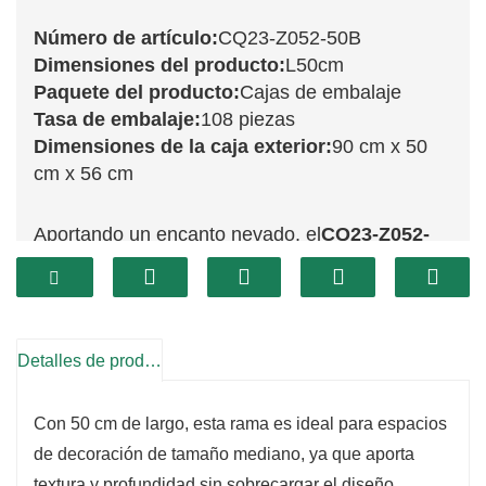
Número de artículo:
CQ23-Z052-50B
Dimensiones del producto:
L50cm
Paquete del producto:
Cajas de embalaje
Tasa de embalaje:
108 piezas
Dimensiones de la caja exterior:
90 cm x 50
cm x 56 cm
Aportando un encanto nevado, el
CQ23-Z052-
50B
Esta rama es un complemento versátil para
tu decoración invernal. Su diseño nevado añade
un toque de belleza natural a cualquier arreglo,
lo que la hace perfecta para coronas, guirnaldas
Detalles de producto
o como detalle en tu árbol de Navidad. El efecto
nevado realza el atractivo visual de la rama,
Con 50 cm de largo, esta rama es ideal para espacios
ofreciendo un aspecto escarchado e invernal
de decoración de tamaño mediano, ya que aporta
textura y profundidad sin sobrecargar el diseño
que resulta elegante y festivo.