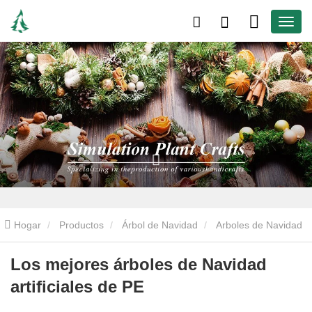
Hogar
Productos
Árbol de Navidad
Arboles de Navidad
artificiales
Los mejores árboles de Navidad artificiales de PE
Los mejores árboles de Navidad
artificiales de PE