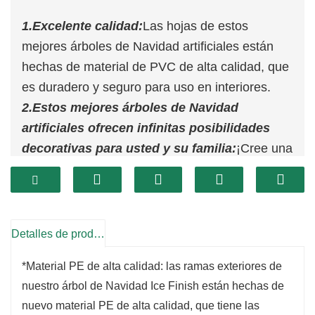
1.Excelente calidad:
Las hojas de estos
mejores árboles de Navidad artificiales están
hechas de material de PVC de alta calidad, que
es duradero y seguro para uso en interiores.
2.Estos mejores árboles de Navidad
artificiales ofrecen infinitas posibilidades
decorativas para usted y su familia:
¡Cree una
apariencia única y personalizada para su sala
de estar, oficina o fiesta navideña con su
imaginación agregando luces, decoraciones y
más!
Detalles de producto
3.Apariencia natural y realista:
Nuestros
*Material PE de alta calidad: las ramas exteriores de
mejores árboles de Navidad artificiales se ven
nuestro árbol de Navidad Ice Finish están hechas de
súper realistas. Este árbol regordete es tan
nuevo material PE de alta calidad, que tiene las
encantador como el real. Estas puntas también