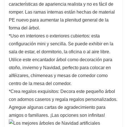
características de apariencia realista y no es fácil de
tienen resistencia a la compresión, por lo que
romper. Las ramas internas están hechas de material
pueden proporcionar hojas verdes para los
PE nuevo para aumentar la plenitud general de la
árboles.
forma del árbol.
4. material de alta calidad:
Hechos de agujas
*Uso en interiores o exteriores cubiertos: esta
clásicas 100% PE, los mejores árboles de
configuración mini y sencilla. Se puede exhibir en la
Navidad artificiales no solo se ven más realistas
sala de estar, el dormitorio, la oficina o al aire libre.
y hermosos, sino que también aumentan la
Utilice este encantador árbol como decoración para
resistencia del árbol a la presión. Deja que
otoño, invierno y Navidad, perfecto para colocar en
aparezca en su forma más exuberante y
alféizares, chimeneas y mesas de comedor como
completa.
centro de la mesa del comedor.
5.El regalo navideño perfecto:
Podemos
*Crea regalos exquisitos: Decora este pequeño árbol
colgar algunos adornos en el árbol para realzar
con adornos caseros y regala regalos personalizados.
el ambiente navideño. Cuando todos ven
Agregue algunas cartas de agradecimiento para
hermosos y encantadores árboles de Navidad
amigos o familiares. ¡Las opciones son infinitas!
artificiales llenos de regalos en casa o en la