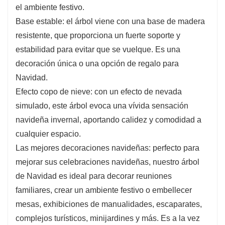
o embellecer mesas, exhibiciones de
el ambiente festivo.
manualidades, escaparates, complejos
Base estable: el árbol viene con una base de madera
turísticos, minijardines y más. Es a la vez
resistente, que proporciona un fuerte soporte y
práctico y versátil.
estabilidad para evitar que se vuelque. Es una
Atención: Debido al transporte de larga
decoración única o una opción de regalo para
distancia, el mini árbol de Navidad puede llegar
Navidad.
ligeramente deformado. Simplemente ajuste las
Efecto copo de nieve: con un efecto de nevada
ramas a mano para restaurar su forma. Si nota
simulado, este árbol evoca una vívida sensación
algún daño o no está completamente
satisfecho, contáctenos.
navideña invernal, aportando calidez y comodidad a
cualquier espacio.
Las mejores decoraciones navideñas: perfecto para
mejorar sus celebraciones navideñas, nuestro árbol
de Navidad es ideal para decorar reuniones
familiares, crear un ambiente festivo o embellecer
mesas, exhibiciones de manualidades, escaparates,
complejos turísticos, minijardines y más. Es a la vez