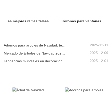
Las mejores ramas falsas
Coronas para ventanas
2025-12-11
Adornos para árboles de Navidad: tendencias del mercado, información sobre la cadena de suministro y guía de adquisiciones 2025
2025-12-09
Mercado de árboles de Navidad 2025: Tendencias, tecnologías y guía de compras para compradores B2B
2025-12-01
Tendencias mundiales en decoración navideña y por qué Christmas Queen sigue liderando el mercado