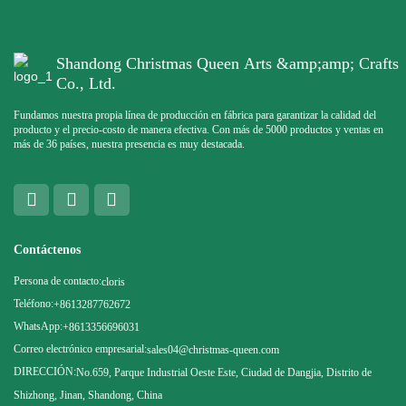
Shandong Christmas Queen Arts &amp;amp; Crafts
Co., Ltd.
Fundamos nuestra propia línea de producción en fábrica para garantizar la calidad del
producto y el precio-costo de manera efectiva. Con más de 5000 productos y ventas en
más de 36 países, nuestra presencia es muy destacada.
Contáctenos
Persona de contacto:
cloris
Teléfono:
+8613287762672
WhatsApp:
+8613356696031
Correo electrónico empresarial:
sales04@christmas-queen.com
DIRECCIÓN:
No.659, Parque Industrial Oeste Este, Ciudad de Dangjia, Distrito de
Shizhong, Jinan, Shandong, China