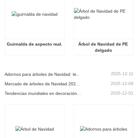
Guirnalda de aspecto real.
Árbol de Navidad de PE 
delgado
2025-12-11
Adornos para árboles de Navidad: tendencias del mercado, información sobre la cadena de suministro y guía de adquisiciones 2025
2025-12-09
Mercado de árboles de Navidad 2025: Tendencias, tecnologías y guía de compras para compradores B2B
2025-12-01
Tendencias mundiales en decoración navideña y por qué Christmas Queen sigue liderando el mercado