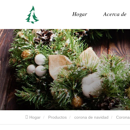
Hogar
Acerca de
Hogar
Productos
corona de navidad
Coronas