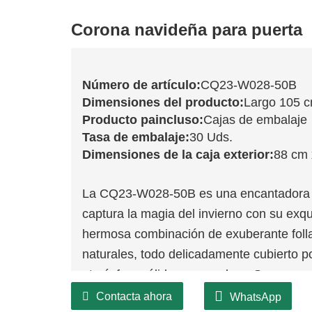
Corona navideña para puerta
Número de artículo:
CQ23-W028-50B
Dimensiones del producto:
Largo 105 
Producto pa
incluso:
Cajas de embalaje
Tasa de embalaje:
30 Uds.
Dimensiones de la caja exterior:
88 cm 
La CQ23-W028-50B es una encantadora c
captura la magia del invierno con su exq
hermosa combinación de exuberante follaj
naturales, todo delicadamente cubierto 
atmósfera cálida y acogedora. Su generos
puertas de entrada, exhibirlo en ventanas
Contacta ahora
WhatsApp