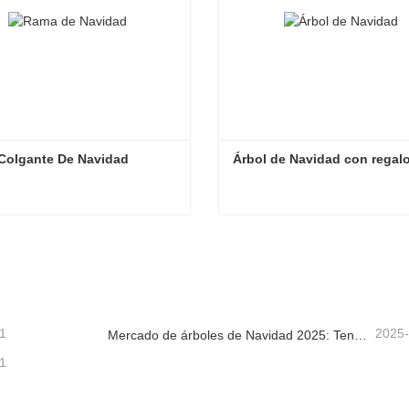
Colgante De Navidad
Árbol de Navidad con regal
Colgante De Navidad
Árbol de Navidad con regal
tacta ahora
Contacta ahora
1
2025
Mercado de árboles de Navidad 2025: Tendencias, tecnologías y guía de compras para compradores B2B
1