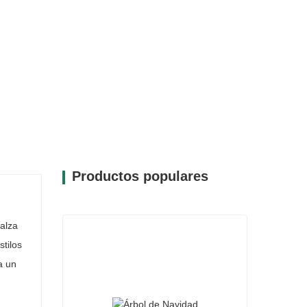
ocal en su decoración navideña.
dad, esta corona está diseñada para durar,
 muchas fiestas. Su fabricación ecológica
e disfrutar de esta encantadora decoración
 CQ23-W028-50B combina a la perfección
 una encantadora adición a su colección
Productos populares
alza
stilos
a un