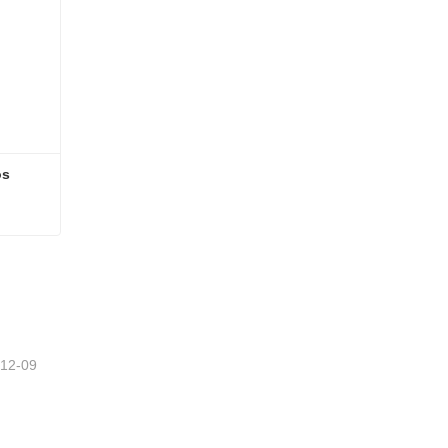
os
os
-12-09