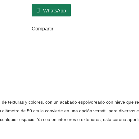
garantiza que se convierta en un punto f
Elaborada con materiales de primera cali
WhatsApp
conservando su belleza y encanto durante
promueve la sostenibilidad, permitiéndol
Compartir:
año tras año sin renunciar al estilo. La
estética y practicidad, convirtiéndola en
navideña.
 de texturas y colores, con un acabado espolvoreado con nieve que re
 Su diámetro de 50 cm la convierte en una opción versátil para diversos e
ualquier espacio. Ya sea en interiores o exteriores, esta corona aport