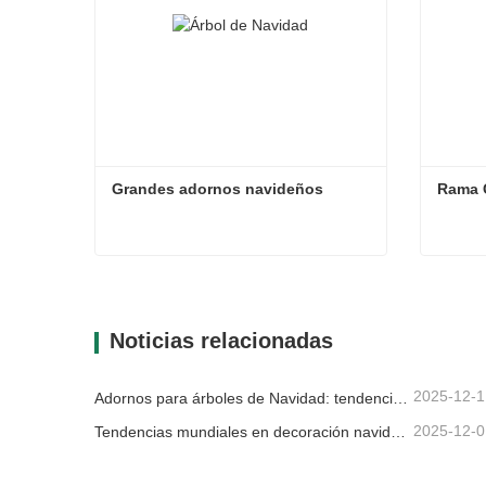
Grandes adornos navideños
Rama 
Grandes adornos navideños
Rama 
Contacta ahora
Con
Noticias relacionadas
2025-12-1
Adornos para árboles de Navidad: tendencias del mercado, información sobre la cadena de suministro y guía de adquisiciones 2025
2025-12-0
Tendencias mundiales en decoración navideña y por qué Christmas Queen sigue liderando el mercado