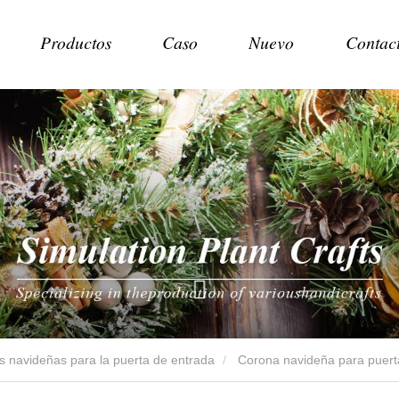
Productos
Caso
Nuevo
Contac
 navideñas para la puerta de entrada
Corona navideña para puert