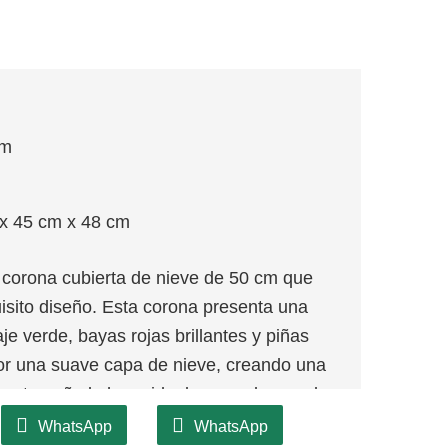
cm
x 45 cm x 48 cm
orona cubierta de nieve de 50 cm que
uisito diseño. Esta corona presenta una
e verde, bayas rojas brillantes y piñas
por una suave capa de nieve, creando una
o tamaño lo hace ideal para colgar en las
 o usarlo como pieza central, lo que
WhatsApp
WhatsApp