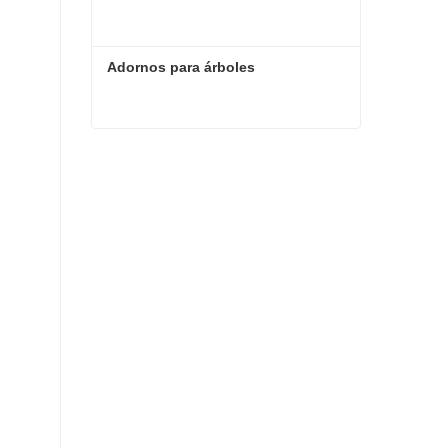
Adornos para árboles
Adornos para árboles
Contacta ahora