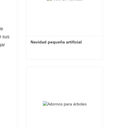
de
r sus
Navidad pequeña artificial
gar
Navidad pequeña artificial
Contacta ahora