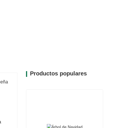
Productos populares
deña
a